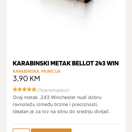
KARABINSKI METAK BELLOT 243 WIN
KARABINSKA
,
MUNICIJA
3,90
KM
( Ocjena kupaca )
Ovaj metak .243 Winchester nudi dobru
ravnotežu između brzine i preciznosti,
idealan je za lov na sitnu do srednju divljač.