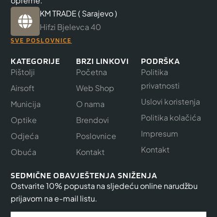
opreme.
KM TRADE ( Sarajevo )
Hifzi Bjelevca 40
SVE POSLOVNICE
KATEGORIJE
BRZI LINKOVI
PODRŠKA
Pištolji
Početna
Politika
privatnosti
Airsoft
Web Shop
Uslovi koristenja
Municija
O nama
Politika kolačića
Optike
Brendovi
Impresum
Odjeća
Poslovnice
Kontakt
Obuća
Kontakt
SEDMIČNE OBAVJEŠTENJA SNIŽENJA
Ostvarite 10% popusta na sljedeću online narudžbu
prijavom na e-mail listu.