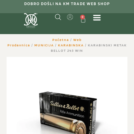
DOBRO DOŠLI NA KM TRADE WEB SHOP
0
Početna
/
Web
Prodavnica
/
MUNICIJA
/
KARABINSKA
/ KARABINSKI METAK
BELLOT 243 WIN