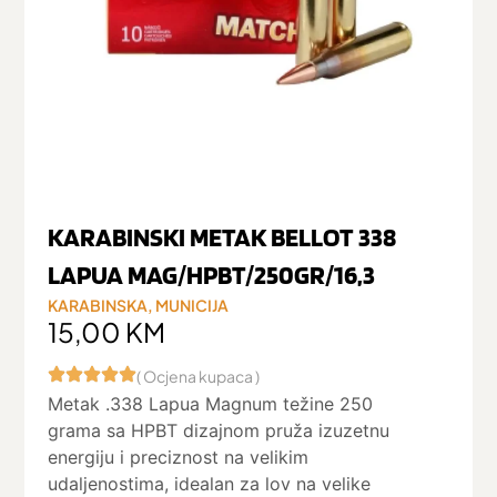
KARABINSKI METAK BELLOT 338
LAPUA MAG/HPBT/250GR/16,3
KARABINSKA
,
MUNICIJA
15,00
KM
( Ocjena kupaca )
Metak .338 Lapua Magnum težine 250
grama sa HPBT dizajnom pruža izuzetnu
energiju i preciznost na velikim
udaljenostima, idealan za lov na velike