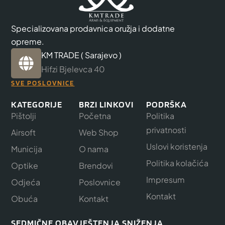
Specializovana prodavnica oružja i dodatne
opreme.
KM TRADE ( Sarajevo )
Hifzi Bjelevca 40
SVE POSLOVNICE
KATEGORIJE
BRZI LINKOVI
PODRŠKA
Pištolji
Početna
Politika
privatnosti
Airsoft
Web Shop
Uslovi koristenja
Municija
O nama
Politika kolačića
Optike
Brendovi
Impresum
Odjeća
Poslovnice
Kontakt
Obuća
Kontakt
SEDMIČNE OBAVJEŠTENJA SNIŽENJA