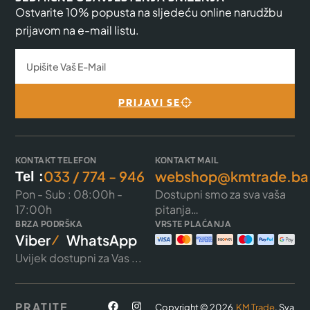
Ostvarite 10% popusta na sljedeću online narudžbu
prijavom na e-mail listu.
PRIJAVI SE
KONTAKT TELEFON
KONTAKT MAIL
033 / 774 - 946
webshop@kmtrade.ba
Tel :
Pon - Sub : 08:00h -
Dostupni smo za sva vaša
17:00h
pitanja…
BRZA PODRŠKA
VRSTE PLAĆANJA
Viber
WhatsApp
Uvijek dostupni za Vas ...
PRATITE
Copyright © 2026
KM Trade
. Sva