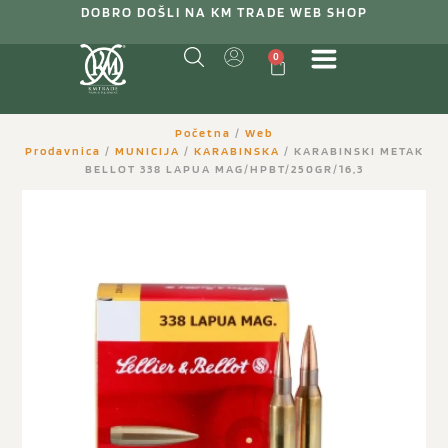
DOBRO DOŠLI NA KM TRADE WEB SHOP
0
Početna
/
Web
Prodavnica
/
MUNICIJA
/
KARABINSKA
/ KARABINSKI METAK
BELLOT 338 LAPUA MAG/HPBT/250GR/16,3