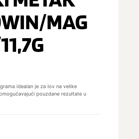
0WIN/MAG
11,7G
rama idealan je za lov na velike
t, omogućavajući pouzdane rezultate u