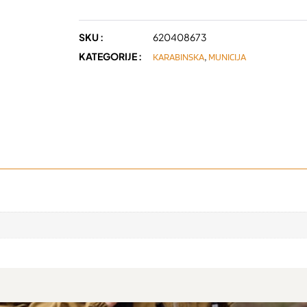
SKU :
620408673
KATEGORIJE :
,
KARABINSKA
MUNICIJA