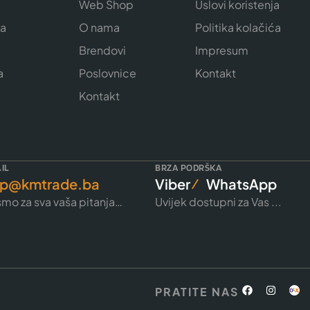
Web Shop
Uslovi koristenja
ja
O nama
Politika kolačića
e
Brendovi
Impresum
a
Poslovnice
Kontakt
Kontakt
IL
BRZA PODRŠKA
p@kmtrade.ba
Viber
WhatsApp
mo za sva vaša pitanja…
Uvijek dostupni za Vas ...
PRATITE NAS