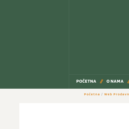
POČETNA
O NAMA
Početna
/
Web Prodavn