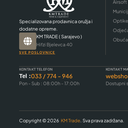
Airsoft
Munici
Optik
Specializovana prodavnica oružja i
dodatne opreme.
Odjeć
KM TRADE ( Sarajevo )
Obuća
Hifzi Bjelevca 40
SVE POSLOVNICE
KONTAKT TELEFON
KONTAKT MA
033 / 774 - 946
websho
Tel :
Pon - Sub : 08:00h - 17:00h
Dostupni s
Copyright © 2026
KM Trade
. Sva prava zadržana.