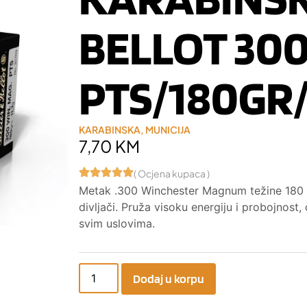
BELLOT 30
PTS/180GR/
KARABINSKA
,
MUNICIJA
7,70
KM
( Ocjena kupaca )
Metak .300 Winchester Magnum težine 180 g
divljači. Pruža visoku energiju i probojnos
svim uslovima.
Dodaj u korpu