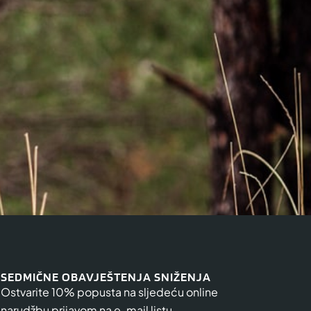
SEDMIČNE OBAVJEŠTENJA SNIŽENJA
Ostvarite 10% popusta na sljedeću online
narudžbu prijavom na e-mail listu.