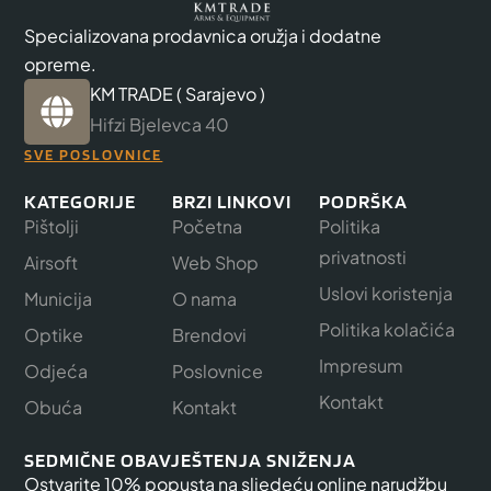
Specializovana prodavnica oružja i dodatne
opreme.
KM TRADE ( Sarajevo )
Hifzi Bjelevca 40
SVE POSLOVNICE
KATEGORIJE
BRZI LINKOVI
PODRŠKA
Pištolji
Početna
Politika
privatnosti
Airsoft
Web Shop
Uslovi koristenja
Municija
O nama
Politika kolačića
Optike
Brendovi
Impresum
Odjeća
Poslovnice
Kontakt
Obuća
Kontakt
SEDMIČNE OBAVJEŠTENJA SNIŽENJA
Ostvarite 10% popusta na sljedeću online narudžbu