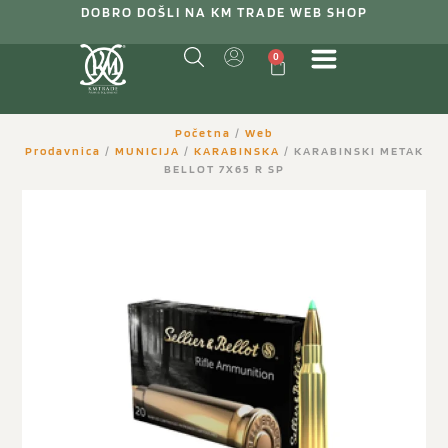
DOBRO DOŠLI NA KM TRADE WEB SHOP
0
Početna
/
Web
Prodavnica
/
MUNICIJA
/
KARABINSKA
/ KARABINSKI METAK
BELLOT 7X65 R SP