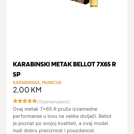
KARABINSKI METAK BELLOT 7X65 R
SP
KARABINSKA
,
MUNICIJA
2,00
KM
( Ocjena kupaca )
Ovaj metak 7×65 R pruža izvanredne
performanse u lovu na velike divljači. Bellot
je poznat po svojoj kvaliteti, a ovaj model
nudi dobru preciznost i pouzdanost.