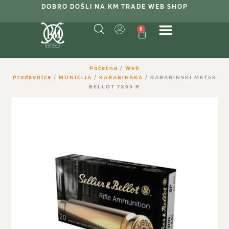
DOBRO DOŠLI NA KM TRADE WEB SHOP
0
Početna
/
Web
Prodavnica
/
MUNICIJA
/
KARABINSKA
/ KARABINSKI METAK
BELLOT 7X65 R