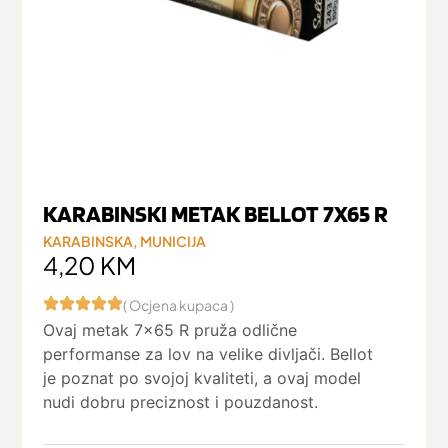
KARABINSKI METAK BELLOT 7X65 R
KARABINSKA
,
MUNICIJA
4,20
KM
( Ocjena kupaca )
Ovaj metak 7×65 R pruža odlične
performanse za lov na velike divljači. Bellot
je poznat po svojoj kvaliteti, a ovaj model
nudi dobru preciznost i pouzdanost.