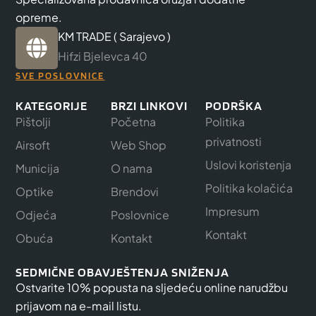
opreme.
KM TRADE ( Sarajevo )
Hifzi Bjelevca 40
SVE POSLOVNICE
KATEGORIJE
BRZI LINKOVI
PODRŠKA
Pištolji
Početna
Politika
privatnosti
Airsoft
Web Shop
Uslovi koristenja
Municija
O nama
Politika kolačića
Optike
Brendovi
Impresum
Odjeća
Poslovnice
Kontakt
Obuća
Kontakt
SEDMIČNE OBAVJEŠTENJA SNIŽENJA
Ostvarite 10% popusta na sljedeću online narudžbu
prijavom na e-mail listu.