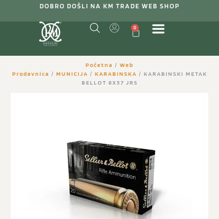
DOBRO DOŠLI NA KM TRADE WEB SHOP
0
Početna
/
Web
Prodavnica
/
MUNICIJA
/
KARABINSKA
/ KARABINSKI METAK
BELLOT 8X57 JRS