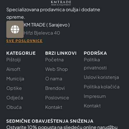
Specializovana prodavnica oružja i dodatne
opreme.
KM TRADE ( Sarajevo )
Hifzi Bjelevca 40
SVE POSLOVNICE
KATEGORIJE
BRZI LINKOVI
PODRŠKA
Pištolji
Početna
Politika
privatnosti
Airsoft
Web Shop
Uslovi koristenja
Municija
O nama
Politika kolačića
Optike
Brendovi
Impresum
Odjeća
Poslovnice
Kontakt
Obuća
Kontakt
SEDMIČNE OBAVJEŠTENJA SNIŽENJA
Ostvarite 10% popusta na sljedeću online narudžbu