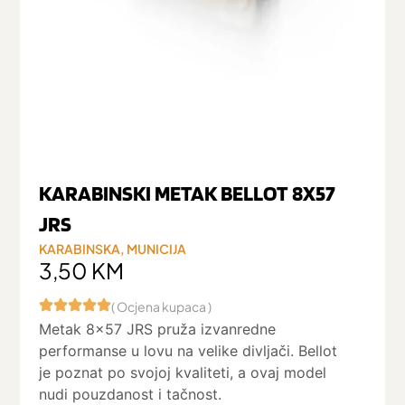
KARABINSKI METAK BELLOT 8X57
JRS
KARABINSKA
,
MUNICIJA
3,50
KM
( Ocjena kupaca )
Metak 8×57 JRS pruža izvanredne
performanse u lovu na velike divljači. Bellot
je poznat po svojoj kvaliteti, a ovaj model
nudi pouzdanost i tačnost.