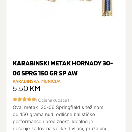
KARABINSKI METAK HORNADY 30-
06 SPRG 150 GR SP AW
KARABINSKA
,
MUNICIJA
5,50
KM
( Ocjena kupaca )
Ovaj metak .30-06 Springfield s težinom
od 150 grama nudi odlične balističke
performanse i preciznost. Idealno je
rješenje za lov na velike divljači, pružajući