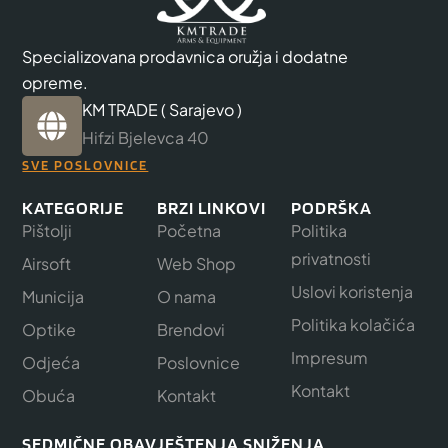
Specializovana prodavnica oružja i dodatne
opreme.
KM TRADE ( Sarajevo )
Hifzi Bjelevca 40
SVE POSLOVNICE
KATEGORIJE
BRZI LINKOVI
PODRŠKA
Pištolji
Početna
Politika
privatnosti
Airsoft
Web Shop
Uslovi koristenja
Municija
O nama
Politika kolačića
Optike
Brendovi
Impresum
Odjeća
Poslovnice
Kontakt
Obuća
Kontakt
SEDMIČNE OBAVJEŠTENJA SNIŽENJA