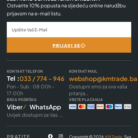
Ostvarite 10% popusta na sljedeću online narudžbu
prijavom na e-mail listu.
PRIJAVI SE
KONTAKT TELEFON
KONTAKT MAIL
033 / 774 - 946
webshop@kmtrade.ba
Tel :
Pon - Sub : 08:00h -
Dostupni smo za sva vaša
17:00h
pitanja…
BRZA PODRŠKA
VRSTE PLAĆANJA
Viber
WhatsApp
Uvijek dostupni za Vas ...
PRATITE
Copyright © 2026
KM Trade
. Sva