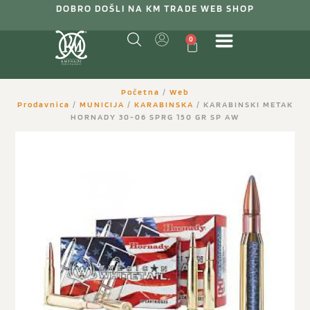
DOBRO DOŠLI NA KM TRADE WEB SHOP
0
Početna
/
Web
Prodavnica
/
MUNICIJA
/
KARABINSKA
/ KARABINSKI METAK
HORNADY 30-06 SPRG 150 GR SP AW