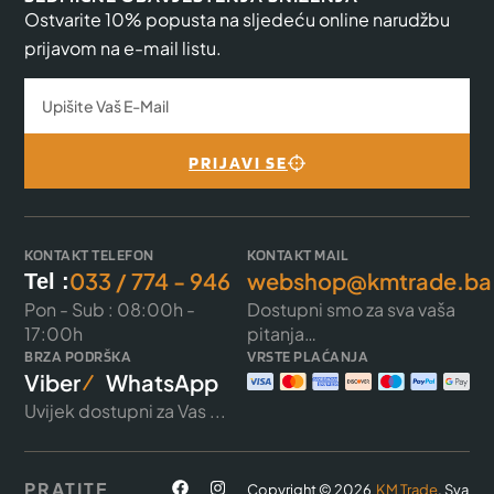
Ostvarite 10% popusta na sljedeću online narudžbu
prijavom na e-mail listu.
PRIJAVI SE
KONTAKT TELEFON
KONTAKT MAIL
033 / 774 - 946
webshop@kmtrade.ba
Tel :
Pon - Sub : 08:00h -
Dostupni smo za sva vaša
17:00h
pitanja…
BRZA PODRŠKA
VRSTE PLAĆANJA
Viber
WhatsApp
Uvijek dostupni za Vas ...
PRATITE
Copyright © 2026
KM Trade
. Sva