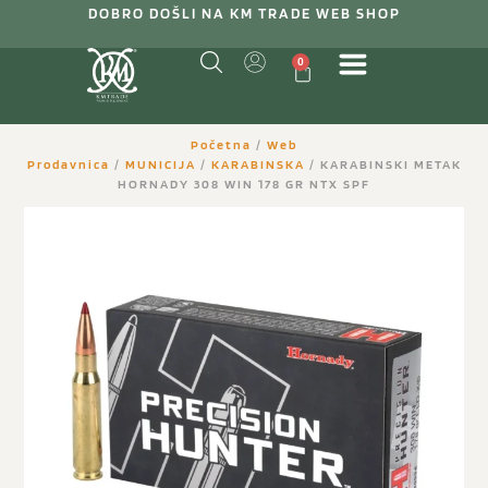
DOBRO DOŠLI NA KM TRADE WEB SHOP
0
Početna
/
Web
Prodavnica
/
MUNICIJA
/
KARABINSKA
/ KARABINSKI METAK
HORNADY 308 WIN 178 GR NTX SPF