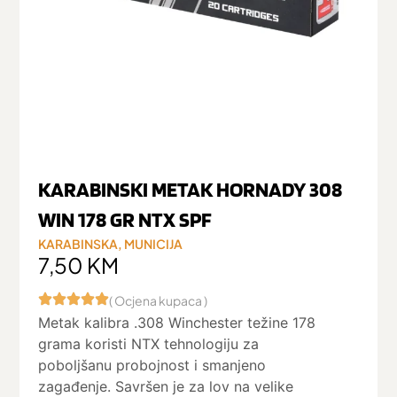
KARABINSKI METAK HORNADY 308
WIN 178 GR NTX SPF
KARABINSKA
,
MUNICIJA
7,50
KM
( Ocjena kupaca )
Metak kalibra .308 Winchester težine 178
grama koristi NTX tehnologiju za
poboljšanu probojnost i smanjeno
zagađenje. Savršen je za lov na velike