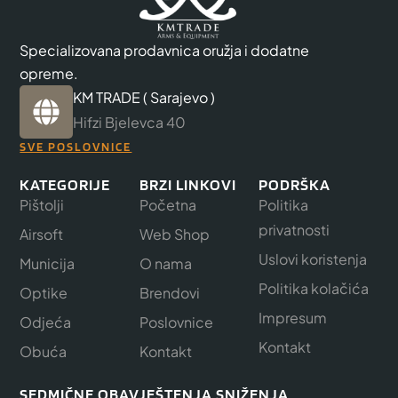
Specializovana prodavnica oružja i dodatne
opreme.
KM TRADE ( Sarajevo )
Hifzi Bjelevca 40
SVE POSLOVNICE
KATEGORIJE
BRZI LINKOVI
PODRŠKA
Pištolji
Početna
Politika
privatnosti
Airsoft
Web Shop
Uslovi koristenja
Municija
O nama
Politika kolačića
Optike
Brendovi
Impresum
Odjeća
Poslovnice
Kontakt
Obuća
Kontakt
SEDMIČNE OBAVJEŠTENJA SNIŽENJA