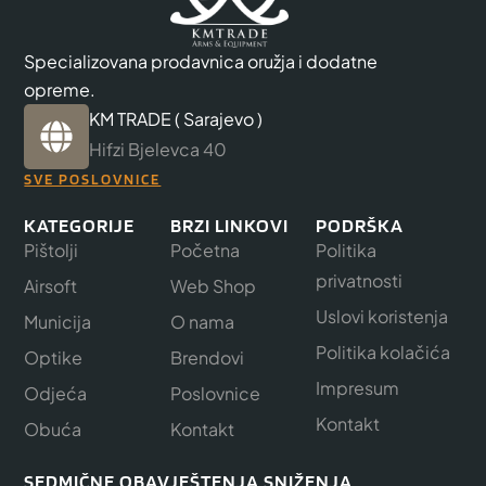
Specializovana prodavnica oružja i dodatne
opreme.
KM TRADE ( Sarajevo )
Hifzi Bjelevca 40
SVE POSLOVNICE
KATEGORIJE
BRZI LINKOVI
PODRŠKA
Pištolji
Početna
Politika
privatnosti
Airsoft
Web Shop
Uslovi koristenja
Municija
O nama
Politika kolačića
Optike
Brendovi
Impresum
Odjeća
Poslovnice
Kontakt
Obuća
Kontakt
SEDMIČNE OBAVJEŠTENJA SNIŽENJA