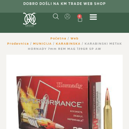
DOBRO DOŠLI NA KM TRADE WEB SHOP
0
Početna
/
Web
Prodavnica
/
MUNICIJA
/
KARABINSKA
/ KARABINSKI METAK
HORNADY 7mm REM MAG 139GR SP AW