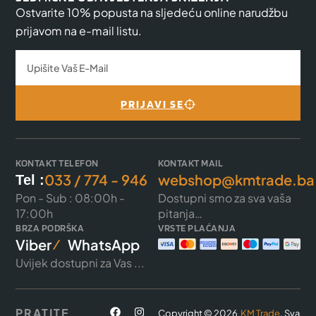
Ostvarite 10% popusta na sljedeću online narudžbu
prijavom na e-mail listu.
PRIJAVI SE
KONTAKT TELEFON
KONTAKT MAIL
033 / 774 - 946
webshop@kmtrade.ba
Tel :
Pon - Sub : 08:00h -
Dostupni smo za sva vaša
17:00h
pitanja…
BRZA PODRŠKA
VRSTE PLAĆANJA
Viber
WhatsApp
Uvijek dostupni za Vas ...
PRATITE
Copyright © 2026
KM Trade
. Sva