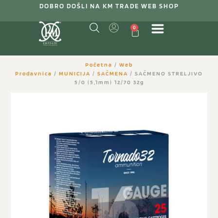
DOBRO DOŠLI NA KM TRADE WEB SHOP
0
Početna
/
Web
Prodavnica
/
MUNICIJA
/
SAČMENA
/ SAČMENO STRELJIVO
5/0 (5,1mm) 12/70 32g