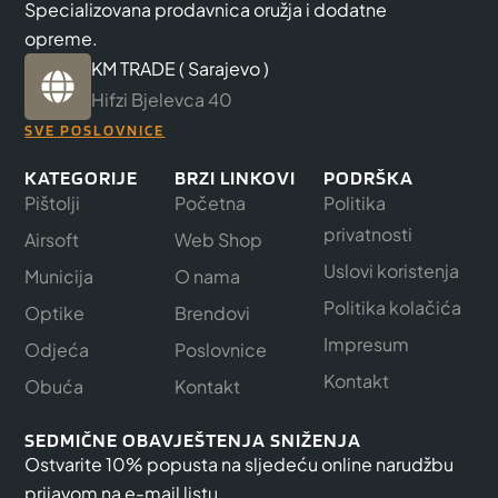
Specializovana prodavnica oružja i dodatne
opreme.
KM TRADE ( Sarajevo )
Hifzi Bjelevca 40
SVE POSLOVNICE
KATEGORIJE
BRZI LINKOVI
PODRŠKA
Pištolji
Početna
Politika
privatnosti
Airsoft
Web Shop
Uslovi koristenja
Municija
O nama
Politika kolačića
Optike
Brendovi
Impresum
Odjeća
Poslovnice
Kontakt
Obuća
Kontakt
SEDMIČNE OBAVJEŠTENJA SNIŽENJA
Ostvarite 10% popusta na sljedeću online narudžbu
prijavom na e-mail listu.