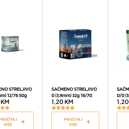
NO STRELJIVO
SAČMENO STRELJIVO
SAČM
mm) 12/76 50g
0 (3,9mm) 32g 16/70
0/0 (
0
KM
1,20
KM
1,2
PROČITAJ
PROČITAJ
VIŠE
VIŠE