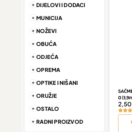
+
DIJELOVI I DODACI
+
MUNICIJA
+
NOŽEVI
+
OBUĆA
+
ODJEĆA
+
OPREMA
+
OPTIKE I NIŠANI
SAČME
+
ORUŽJE
0 (3,9
2,5
+
OSTALO
+
RADNI PROIZVOD