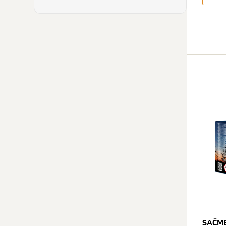
SAČME