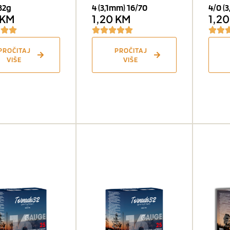
32g
4 (3,1mm) 16/70
4/0 (
KM
1,20
KM
1,2
PROČITAJ
PROČITAJ
VIŠE
VIŠE