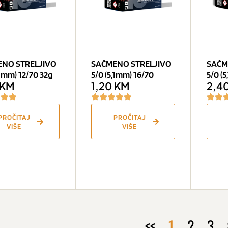
NO STRELJIVO
SAČMENO STRELJIVO
SAČM
,1mm) 12/70 32g
5/0 (5,1mm) 16/70
5/0 (
KM
1,20
KM
2,4
PROČITAJ
PROČITAJ
VIŠE
VIŠE
<<
1
2
3