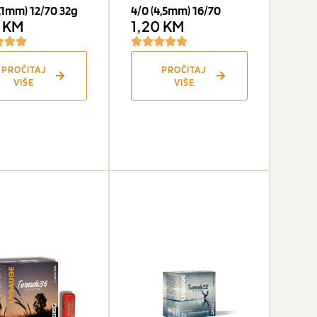
3,1mm) 12/70 32g
4/0 (4,5mm) 16/70
0
KM
1,20
KM
PROČITAJ
PROČITAJ
VIŠE
VIŠE