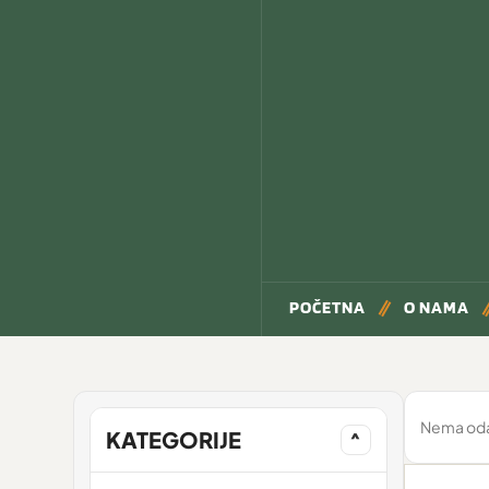
POČETNA
O NAMA
Nema odab
KATEGORIJE
^