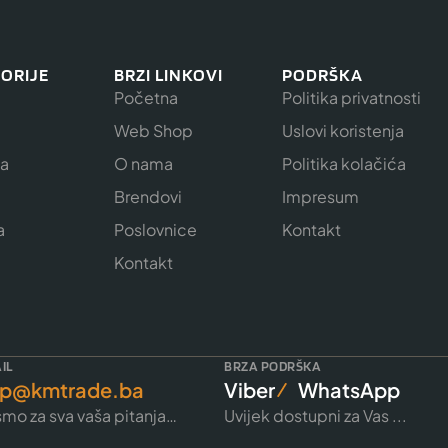
ORIJE
BRZI LINKOVI
PODRŠKA
Početna
Politika privatnosti
Web Shop
Uslovi koristenja
ja
O nama
Politika kolačića
e
Brendovi
Impresum
a
Poslovnice
Kontakt
Kontakt
IL
BRZA PODRŠKA
p@kmtrade.ba
Viber
WhatsApp
mo za sva vaša pitanja…
Uvijek dostupni za Vas ...