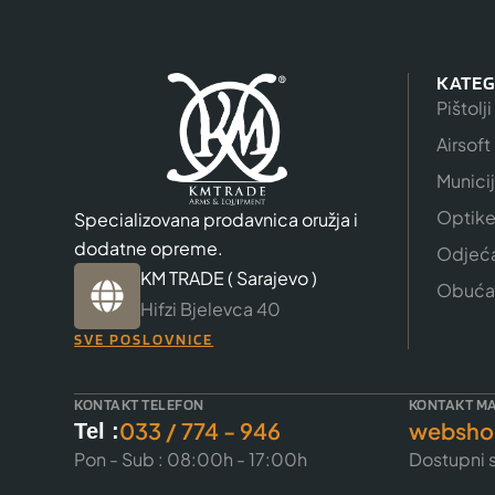
KATEG
Pištolji
Airsoft
Munici
Optik
Specializovana prodavnica oružja i
dodatne opreme.
Odjeć
KM TRADE ( Sarajevo )
Obuća
Hifzi Bjelevca 40
SVE POSLOVNICE
KONTAKT TELEFON
KONTAKT MA
033 / 774 - 946
websho
Tel :
Pon - Sub : 08:00h - 17:00h
Dostupni s