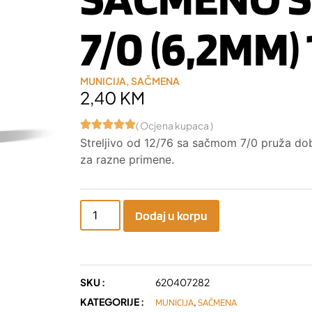
7/0 (6,2MM)
MUNICIJA
,
SAČMENA
2,40
KM
( Ocjena kupaca )
Streljivo od 12/76 sa sačmom 7/0 pruža dob
za razne primene.
Dodaj u korpu
SKU :
620407282
KATEGORIJE :
,
MUNICIJA
SAČMENA