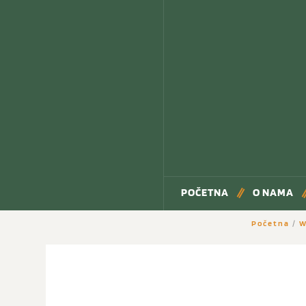
POČETNA
O NAMA
Početna
/
W