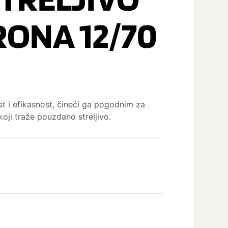
RONA 12/70
st i efikasnost, čineći ga pogodnim za
 koji traže pouzdano streljivo.