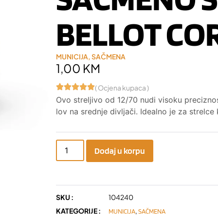
BELLOT CO
MUNICIJA
,
SAČMENA
1,00
KM
( Ocjena kupaca )
Ovo streljivo od 12/70 nudi visoku precizno
lov na srednje divljači. Idealno je za strelce
Dodaj u korpu
SKU :
104240
KATEGORIJE :
,
MUNICIJA
SAČMENA