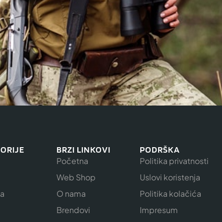
ORIJE
BRZI LINKOVI
PODRŠKA
Početna
Politika privatnosti
Web Shop
Uslovi koristenja
ja
O nama
Politika kolačića
e
Brendovi
Impresum