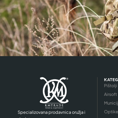
KATEG
Pištolji
Airsoft
Munici
Optik
Specializovana prodavnica oružja i