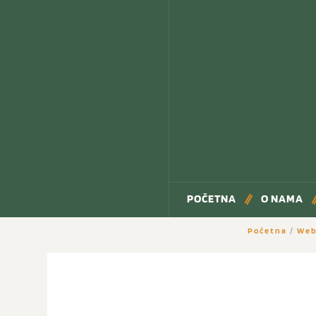
POČETNA
O NAMA
Početna
/
Web