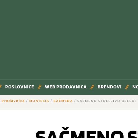
POSLOVNICE
WEB PRODAVNICA
BRENDOVI
N
 Prodavnica
/
MUNICIJA
/
SAČMENA
/ SAČMENO STRELJIVO BELLOT
SAČMENO S