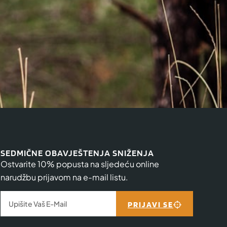
SEDMIČNE OBAVJEŠTENJA SNIŽENJA
Ostvarite 10% popusta na sljedeću online
narudžbu prijavom na e-mail listu.
PRIJAVI SE