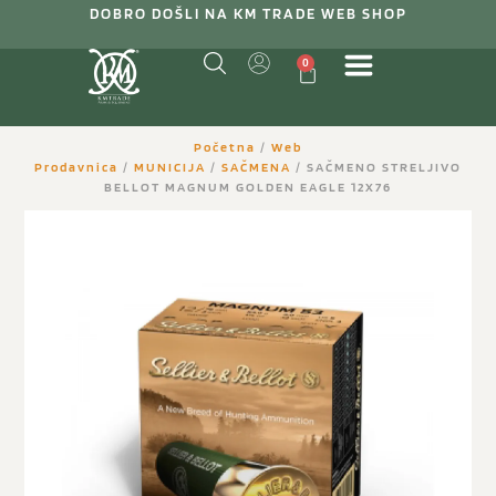
DOBRO DOŠLI NA KM TRADE WEB SHOP
0
Početna
/
Web
Prodavnica
/
MUNICIJA
/
SAČMENA
/ SAČMENO STRELJIVO
BELLOT MAGNUM GOLDEN EAGLE 12X76