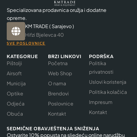
Specializovana prodavnica oružja i dodatne
opreme.
KM TRADE ( Sarajevo )
Hifzi Bjelevca 40
SVE POSLOVNICE
KATEGORIJE
BRZI LINKOVI
PODRŠKA
Pištolji
Početna
Politika
privatnosti
Airsoft
Web Shop
Uslovi koristenja
Municija
O nama
Politika kolačića
Optike
Brendovi
Impresum
Odjeća
Poslovnice
Kontakt
Obuća
Kontakt
SEDMIČNE OBAVJEŠTENJA SNIŽENJA
Ostvarite 10% popusta na sljedeću online narudžbu