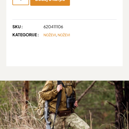
SKU :
620411106
KATEGORIJE :
,
NOŽEVI
NOŽEVI