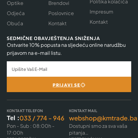
Politika kolačića
Optike
Brendovi
Impresum
Odjeća
Poslovnice
Kontakt
Obuća
Kontakt
SEDMIČNE OBAVJEŠTENJA SNIŽENJA
Ostvarite 10% popusta na sljedeću online narudžbu
prijavom na e-mail listu.
PRIJAVI SE
KONTAKT TELEFON
KONTAKT MAIL
033 / 774 - 946
webshop@kmtrade.ba
Tel :
Pon - Sub : 08:00h -
Dostupni smo za sva vaša
17:00h
pitanja…