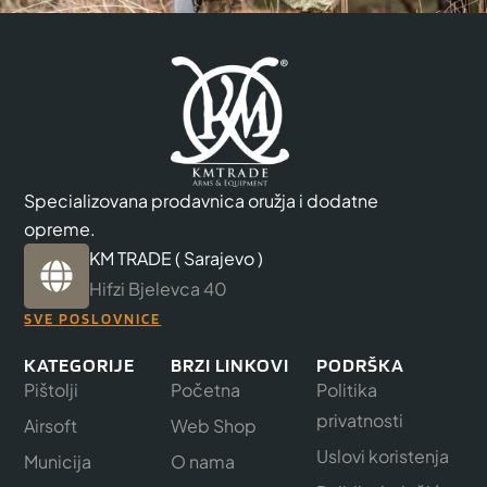
Specializovana prodavnica oružja i dodatne
opreme.
KM TRADE ( Sarajevo )
Hifzi Bjelevca 40
SVE POSLOVNICE
KATEGORIJE
BRZI LINKOVI
PODRŠKA
Pištolji
Početna
Politika
privatnosti
Airsoft
Web Shop
Uslovi koristenja
Municija
O nama