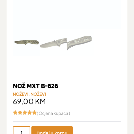
NOŽ MXT B-626
NOŽEVI
,
NOŽEVI
69,00
KM
( Ocjena kupaca )
Dodaj u korpu