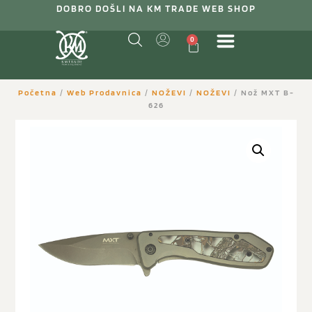
DOBRO DOŠLI NA KM TRADE WEB SHOP
0
Početna
/
Web Prodavnica
/
NOŽEVI
/
NOŽEVI
/ Nož MXT B-
626