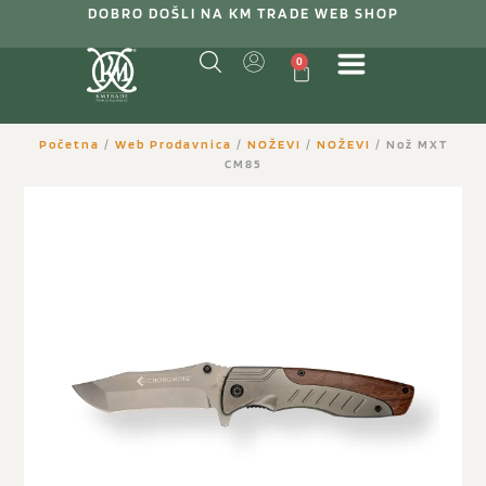
DOBRO DOŠLI NA KM TRADE WEB SHOP
0
Početna
/
Web Prodavnica
/
NOŽEVI
/
NOŽEVI
/ Nož MXT
CM85