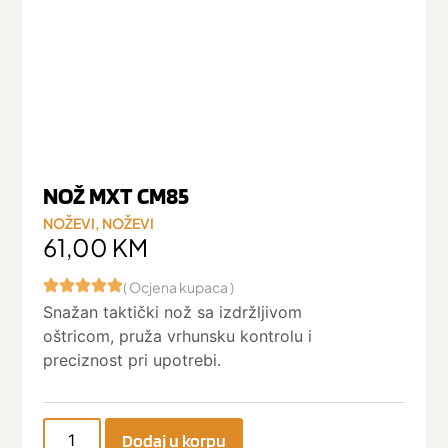
NOŽ MXT CM85
NOŽEVI
,
NOŽEVI
61,00
KM
( Ocjena kupaca )
Snažan taktički nož sa izdržljivom
oštricom, pruža vrhunsku kontrolu i
preciznost pri upotrebi.
Dodaj u korpu