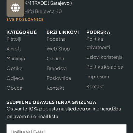
KM TRADE ( Sarajevo )
Hifzi Bjelevca 40
SVE POSLOVNICE
KATEGORIJE
BRZI LINKOVI
PODRŠKA
Pištolji
Početna
Politika
privatnosti
Airsoft
Web Shop
Uslovi koristenja
Municija
O nama
Politika kolačića
Optike
Brendovi
Impresum
Odjeća
Poslovnice
Kontakt
Obuća
Kontakt
SEDMIČNE OBAVJEŠTENJA SNIŽENJA
Ostvarite 10% popusta na sljedeću online narudžbu
prijavom na e-mail listu.