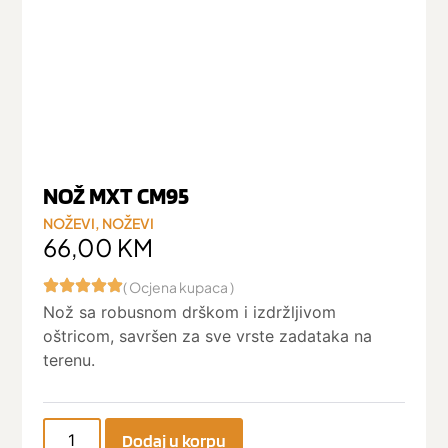
NOŽ MXT CM95
NOŽEVI
,
NOŽEVI
66,00
KM
( Ocjena kupaca )
Nož sa robusnom drškom i izdržljivom
oštricom, savršen za sve vrste zadataka na
terenu.
Dodaj u korpu