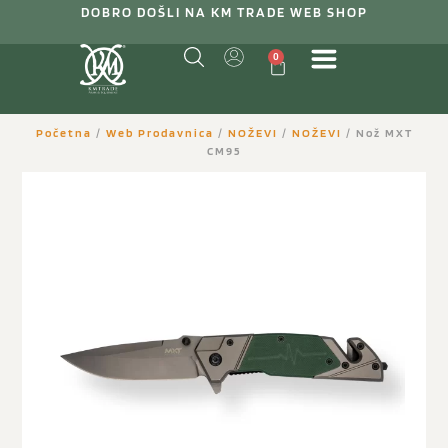
DOBRO DOŠLI NA KM TRADE WEB SHOP
0
Početna
/
Web Prodavnica
/
NOŽEVI
/
NOŽEVI
/ Nož MXT
CM95