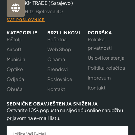
KM TRADE ( Sarajevo )
Hifzi Bjelevca 40
SVE POSLOVNICE
KATEGORIJE
BRZI LINKOVI
PODRŠKA
Pištolji
Početna
Politika
privatnosti
Airsoft
Web Shop
Uslovi koristenja
Municija
O nama
Politika kolačića
Optike
Brendovi
Impresum
Odjeća
Poslovnice
Kontakt
Obuća
Kontakt
SEDMIČNE OBAVJEŠTENJA SNIŽENJA
Ostvarite 10% popusta na sljedeću online narudžbu
prijavom na e-mail listu.