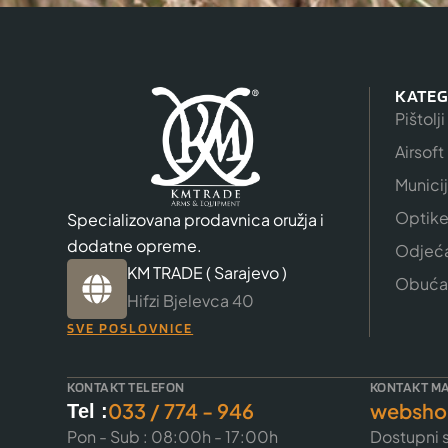
KATEG
Pištolji
Airsoft
Munici
Optik
Specializovana prodavnica oružja i
dodatne opreme.
Odjeć
KM TRADE ( Sarajevo )
Obuća
Hifzi Bjelevca 40
SVE POSLOVNICE
KONTAKT TELEFON
KONTAKT MA
033 / 774 - 946
websho
Tel :
Pon - Sub : 08:00h - 17:00h
Dostupni s