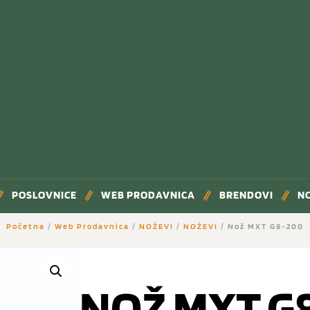
POSLOVNICE
WEB PRODAVNICA
BRENDOVI
N
Početna
/
Web Prodavnica
/
NOŽEVI
/
NOŽEVI
/ Nož MXT G8-200
NOŽ MXT G