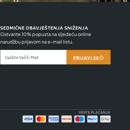
SEDMIČNE OBAVJEŠTENJA SNIŽENJA
Ostvarite 10% popusta na sljedeću online
narudžbu prijavom na e-mail listu.
PRIJAVI SE
VRSTE PLAĆANJA