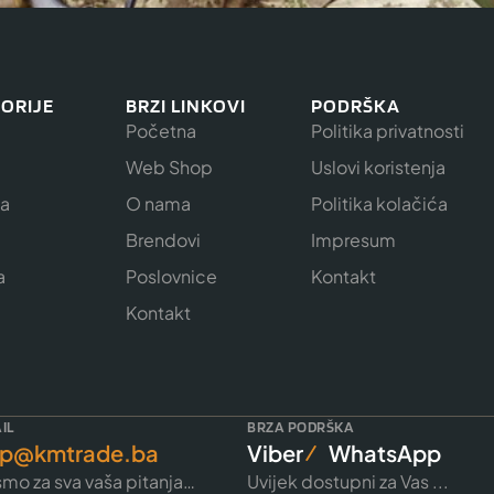
ORIJE
BRZI LINKOVI
PODRŠKA
Početna
Politika privatnosti
Web Shop
Uslovi koristenja
ja
O nama
Politika kolačića
e
Brendovi
Impresum
a
Poslovnice
Kontakt
Kontakt
IL
BRZA PODRŠKA
p@kmtrade.ba
Viber
WhatsApp
mo za sva vaša pitanja…
Uvijek dostupni za Vas ...