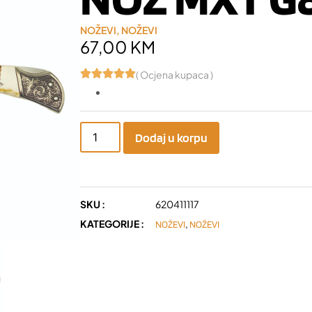
NOŽEVI
,
NOŽEVI
67,00
KM
( Ocjena kupaca )
Dodaj u korpu
SKU :
620411117
KATEGORIJE :
,
NOŽEVI
NOŽEVI