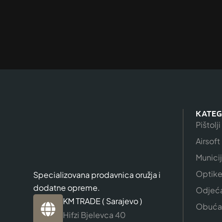
KATEG
Pištolji
Airsoft
Munici
Optik
Specializovana prodavnica oružja i
dodatne opreme.
Odjeć
KM TRADE ( Sarajevo )
Obuća
Hifzi Bjelevca 40