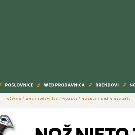
POSLOVNICE
WEB PRODAVNICA
BRENDOVI
N
Početna
/
Web Prodavnica
/
NOŽEVI
/
NOŽEVI
/ Nož Nieto 2512
NOŽ NIETO 