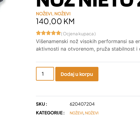
NOŽEVI
,
NOŽEVI
140,00
KM
( Ocjena kupaca )
Višenamenski nož visokih performansi sa 
aktivnosti na otvorenom, pruža stabilnost i 
Dodaj u korpu
SKU :
620407204
KATEGORIJE :
,
NOŽEVI
NOŽEVI