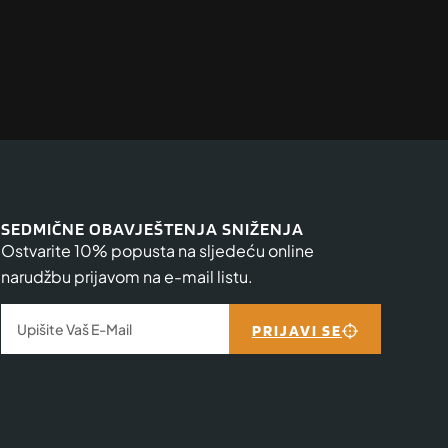
SEDMIČNE OBAVJEŠTENJA SNIŽENJA
Ostvarite 10% popusta na sljedeću online
narudžbu prijavom na e-mail listu.
PRIJAVI SE