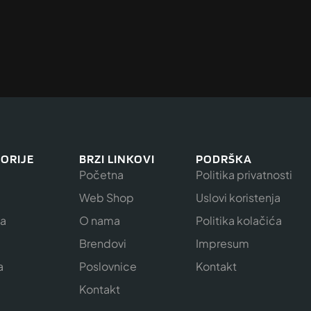
ORIJE
BRZI LINKOVI
PODRŠKA
Početna
Politika privatnosti
Web Shop
Uslovi koristenja
ja
O nama
Politika kolačića
e
Brendovi
Impresum
a
Poslovnice
Kontakt
Kontakt