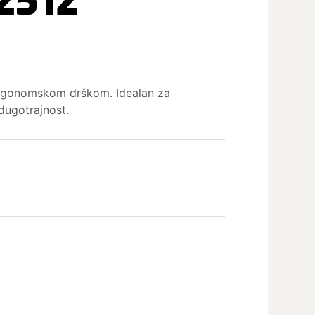
ergonomskom drškom. Idealan za
dugotrajnost.