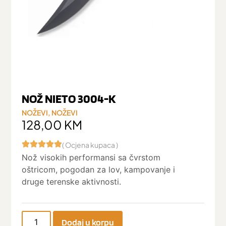
NOŽ NIETO 3004-K
NOŽEVI
,
NOŽEVI
128,00
KM
( Ocjena kupaca )
Nož visokih performansi sa čvrstom
oštricom, pogodan za lov, kampovanje i
druge terenske aktivnosti.
Dodaj u korpu