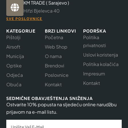
KM TRADE ( Sarajevo )
Hifzi Bjelevca 40
SVE POSLOVNICE
KATEGORIJE
BRZI LINKOVI
PODRŠKA
Pištolji
Početna
Politika
privatnosti
Airsoft
Web Shop
Uslovi koristenja
Municija
O nama
Politika kolačića
Optike
Brendovi
Impresum
Odjeća
Poslovnice
Kontakt
Obuća
Kontakt
SEDMIČNE OBAVJEŠTENJA SNIŽENJA
Ostvarite 10% popusta na sljedeću online narudžbu
prijavom na e-mail listu.