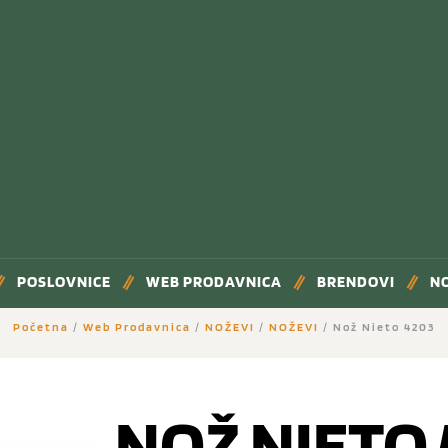
POSLOVNICE
WEB PRODAVNICA
BRENDOVI
N
Početna
/
Web Prodavnica
/
NOŽEVI
/
NOŽEVI
/ Nož Nieto 4203
NOŽ NIETO 