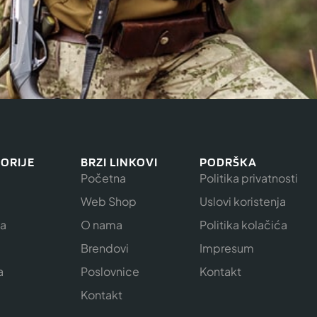
ORIJE
BRZI LINKOVI
PODRŠKA
Početna
Politika privatnosti
Web Shop
Uslovi koristenja
ja
O nama
Politika kolačića
e
Brendovi
Impresum
a
Poslovnice
Kontakt
Kontakt