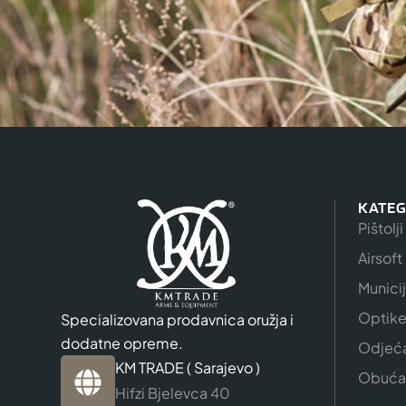
KATEG
Pištolji
Airsoft
Munici
Optik
Specializovana prodavnica oružja i
dodatne opreme.
Odjeć
KM TRADE ( Sarajevo )
Obuća
Hifzi Bjelevca 40