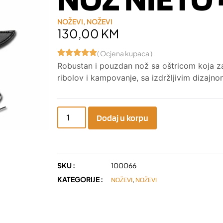
NOŽEVI
,
NOŽEVI
130,00
KM
( Ocjena kupaca )
Robustan i pouzdan nož sa oštricom koja zad
ribolov i kampovanje, sa izdržljivim dizajn
Dodaj u korpu
SKU :
100066
KATEGORIJE :
,
NOŽEVI
NOŽEVI