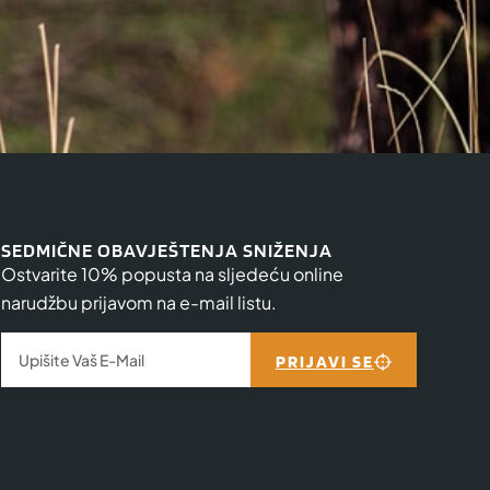
SEDMIČNE OBAVJEŠTENJA SNIŽENJA
Ostvarite 10% popusta na sljedeću online
narudžbu prijavom na e-mail listu.
PRIJAVI SE