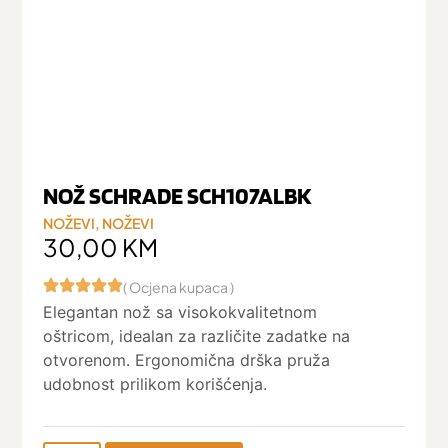
NOŽ SCHRADE SCH107ALBK
NOŽEVI
,
NOŽEVI
30,00
KM
( Ocjena kupaca )
Elegantan nož sa visokokvalitetnom
oštricom, idealan za različite zadatke na
otvorenom. Ergonomična drška pruža
udobnost prilikom korišćenja.