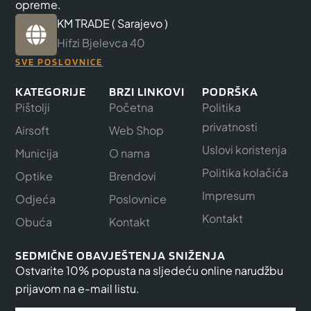
opreme.
KM TRADE ( Sarajevo )
Hifzi Bjelevca 40
SVE POSLOVNICE
KATEGORIJE
BRZI LINKOVI
PODRŠKA
Pištolji
Početna
Politika
privatnosti
Airsoft
Web Shop
Uslovi koristenja
Municija
O nama
Politika kolačića
Optike
Brendovi
Impresum
Odjeća
Poslovnice
Kontakt
Obuća
Kontakt
SEDMIČNE OBAVJEŠTENJA SNIŽENJA
Ostvarite 10% popusta na sljedeću online narudžbu
prijavom na e-mail listu.