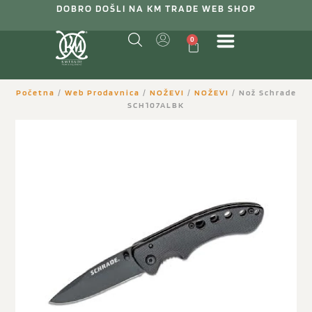
DOBRO DOŠLI NA KM TRADE WEB SHOP
0
Početna
/
Web Prodavnica
/
NOŽEVI
/
NOŽEVI
/ Nož Schrade
SCH107ALBK