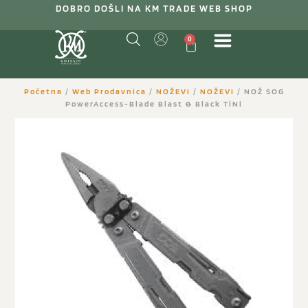
DOBRO DOŠLI NA KM TRADE WEB SHOP
0
Početna
/
Web Prodavnica
/
NOŽEVI
/
NOŽEVI
/ NOŽ SOG
PowerAccess-Blade Blast & Black TiNi