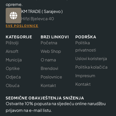
opreme.
KM TRADE ( Sarajevo )
Hifzi Bjelevca 40
SVE POSLOVNICE
KATEGORIJE
BRZI LINKOVI
PODRŠKA
Pištolji
Početna
Politika
privatnosti
Airsoft
Web Shop
Uslovi koristenja
Municija
O nama
Politika kolačića
Optike
Brendovi
Impresum
Odjeća
Poslovnice
Kontakt
Obuća
Kontakt
SEDMIČNE OBAVJEŠTENJA SNIŽENJA
Ostvarite 10% popusta na sljedeću online narudžbu
prijavom na e-mail listu.