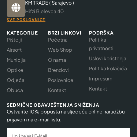
KM TRADE ( Sarajevo )
Hifzi Bjelevca 40
SVE POSLOVNICE
KATEGORIJE
BRZI LINKOVI
PODRŠKA
Pištolji
Početna
Politika
privatnosti
Airsoft
Web Shop
Uslovi koristenja
Municija
O nama
Politika kolačića
Optike
Brendovi
Impresum
Odjeća
Poslovnice
Kontakt
Obuća
Kontakt
SEDMIČNE OBAVJEŠTENJA SNIŽENJA
Ostvarite 10% popusta na sljedeću online narudžbu
prijavom na e-mail listu.