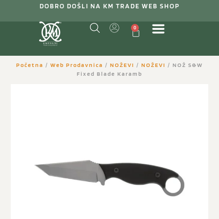
DOBRO DOŠLI NA KM TRADE WEB SHOP
0
Početna
/
Web Prodavnica
/
NOŽEVI
/
NOŽEVI
/ NOŽ S&W
Fixed Blade Karamb