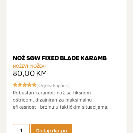
NOŽ S&W FIXED BLADE KARAMB
NOŽEVI
,
NOŽEVI
80,00
KM
( Ocjena kupaca )
Robustan karambit nož sa fiksnom
oštricom, dizajniran za maksimalnu
efikasnost i brzinu u taktičkim situacijama.
Dodaj u korpu