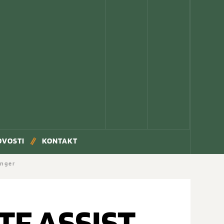
OVOSTI
KONTAKT
inger
F ASSIST,