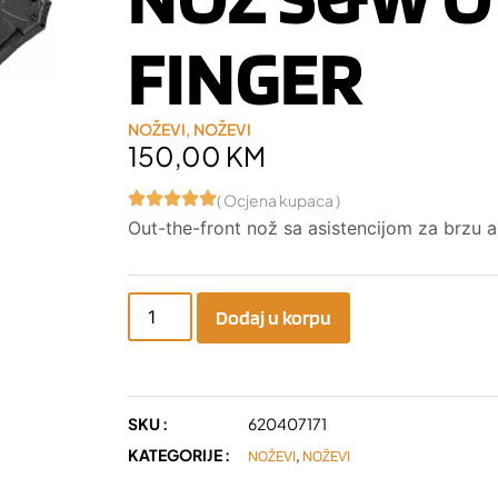
FINGER
NOŽEVI
,
NOŽEVI
150,00
KM
( Ocjena kupaca )
Out-the-front nož sa asistencijom za brzu akt
Dodaj u korpu
SKU :
620407171
KATEGORIJE :
,
NOŽEVI
NOŽEVI