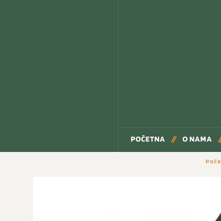
POČETNA
O NAMA
Poč