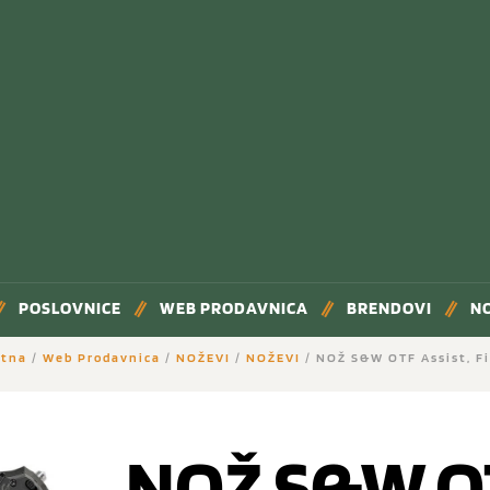
POSLOVNICE
WEB PRODAVNICA
BRENDOVI
N
etna
/
Web Prodavnica
/
NOŽEVI
/
NOŽEVI
/ NOŽ S&W OTF Assist, F
NOŽ S&W OT