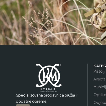
KATEG
Pištolji
Airsoft
Munici
Optik
Specializovana prodavnica oružja i
dodatne opreme.
Odjeć