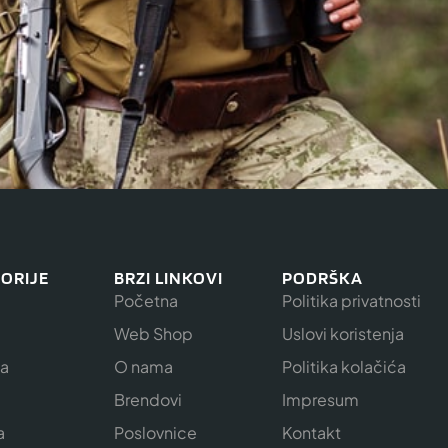
ORIJE
BRZI LINKOVI
PODRŠKA
Početna
Politika privatnosti
Web Shop
Uslovi koristenja
ja
O nama
Politika kolačića
e
Brendovi
Impresum
a
Poslovnice
Kontakt