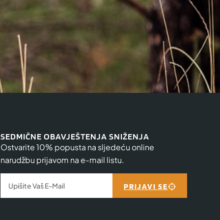
SEDMIČNE OBAVJEŠTENJA SNIŽENJA
Ostvarite 10% popusta na sljedeću online
narudžbu prijavom na e-mail listu.
PRIJAVI SE