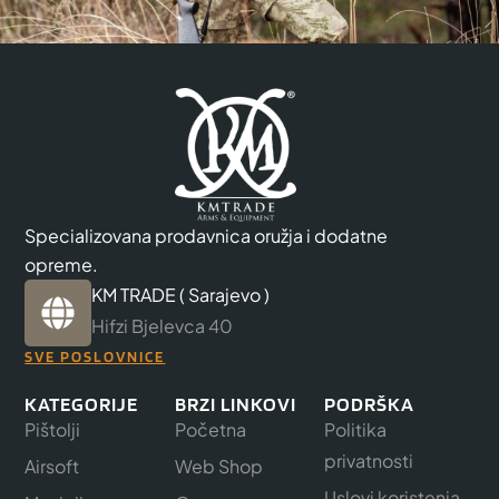
Specializovana prodavnica oružja i dodatne
opreme.
KM TRADE ( Sarajevo )
Hifzi Bjelevca 40
SVE POSLOVNICE
KATEGORIJE
BRZI LINKOVI
PODRŠKA
Pištolji
Početna
Politika
privatnosti
Airsoft
Web Shop
Uslovi koristenja