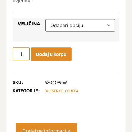
uvjetima.
VELIČINA
Dodaj u korpu
SKU :
620409566
KATEGORIJE :
,
DUKSERICE
ODJEĆA
Dodatne informacije