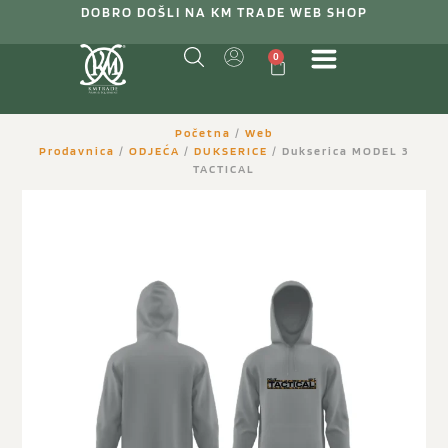
DOBRO DOŠLI NA KM TRADE WEB SHOP
0
Početna
/
Web
Prodavnica
/
ODJEĆA
/
DUKSERICE
/ Dukserica MODEL 3
TACTICAL