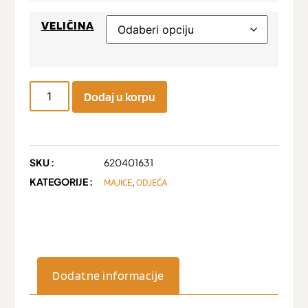
VELIČINA
Dodaj u korpu
SKU :
620401631
KATEGORIJE :
,
MAJICE
ODJEĆA
Dodatne informacije