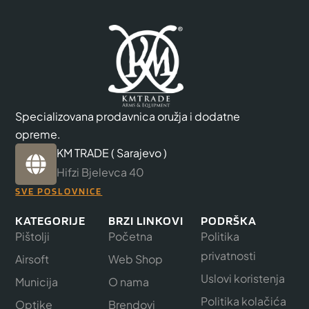
Specializovana prodavnica oružja i dodatne
opreme.
KM TRADE ( Sarajevo )
Hifzi Bjelevca 40
SVE POSLOVNICE
KATEGORIJE
BRZI LINKOVI
PODRŠKA
Pištolji
Početna
Politika
privatnosti
Airsoft
Web Shop
Uslovi koristenja
Municija
O nama
Politika kolačića
Optike
Brendovi