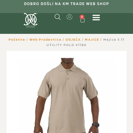
DOBRO DOŠLI NA KM TRADE WEB SHOP
0
Početna
/
Web Prodavnica
/
ODJEĆA
/
MAJICE
/ Majica 5.11
UTILITY POLO 41180