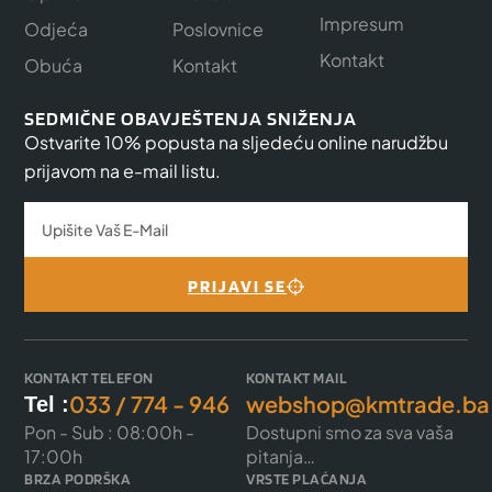
Impresum
Odjeća
Poslovnice
Kontakt
Obuća
Kontakt
SEDMIČNE OBAVJEŠTENJA SNIŽENJA
Ostvarite 10% popusta na sljedeću online narudžbu
prijavom na e-mail listu.
PRIJAVI SE
KONTAKT TELEFON
KONTAKT MAIL
033 / 774 - 946
webshop@kmtrade.ba
Tel :
Pon - Sub : 08:00h -
Dostupni smo za sva vaša
17:00h
pitanja…
BRZA PODRŠKA
VRSTE PLAĆANJA