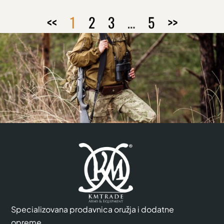
<<
1
2
3
…
5
>>
Specializovana prodavnica oružja i dodatne
opreme.