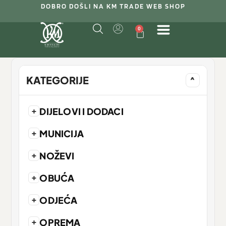
DOBRO DOŠLI NA KM TRADE WEB SHOP
0
KATEGORIJE
^
+
DIJELOVI I DODACI
+
MUNICIJA
+
NOŽEVI
+
OBUĆA
+
ODJEĆA
+
OPREMA