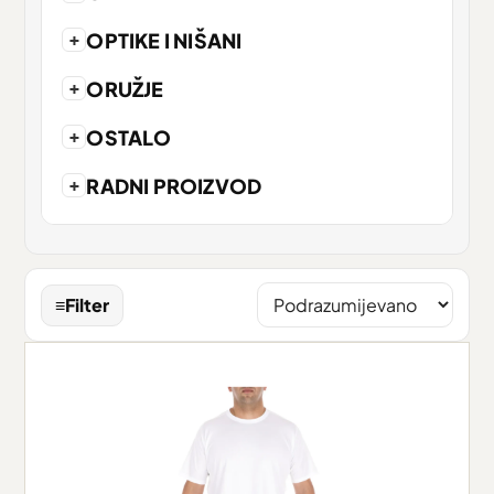
+
OPTIKE I NIŠANI
+
ORUŽJE
+
OSTALO
+
RADNI PROIZVOD
≡
Filter