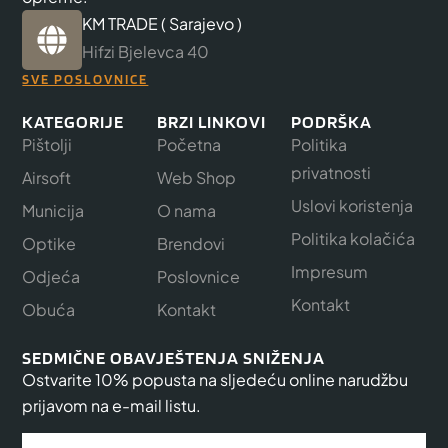
KM TRADE ( Sarajevo )
Hifzi Bjelevca 40
SVE POSLOVNICE
KATEGORIJE
BRZI LINKOVI
PODRŠKA
Pištolji
Početna
Politika
privatnosti
Airsoft
Web Shop
Uslovi koristenja
Municija
O nama
Politika kolačića
Optike
Brendovi
Impresum
Odjeća
Poslovnice
Kontakt
Obuća
Kontakt
SEDMIČNE OBAVJEŠTENJA SNIŽENJA
Ostvarite 10% popusta na sljedeću online narudžbu
prijavom na e-mail listu.