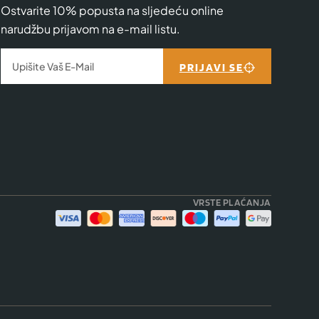
Ostvarite 10% popusta na sljedeću online
narudžbu prijavom na e-mail listu.
PRIJAVI SE
VRSTE PLAĆANJA