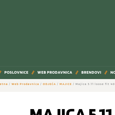
POSLOVNICE
WEB PRODAVNICA
BRENDOVI
N
etna
/
Web Prodavnica
/
ODJEĆA
/
MAJICE
/ Majica 5.11 loose fit 4
MAJICA 5.11