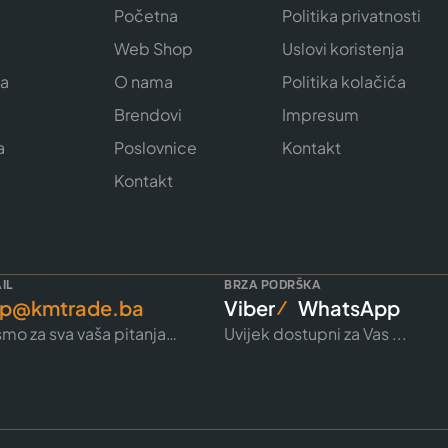
Početna
Politika privatnosti
Web Shop
Uslovi koristenja
ja
O nama
Politika kolačića
e
Brendovi
Impresum
a
Poslovnice
Kontakt
Kontakt
IL
BRZA PODRŠKA
p@kmtrade.ba
Viber
WhatsApp
mo za sva vaša pitanja…
Uvijek dostupni za Vas ...