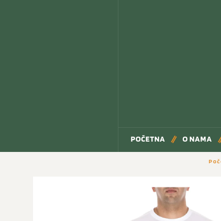
POČETNA
O NAMA
Poč