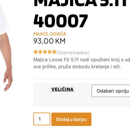
40007
MAJICE
,
ODJEĆA
93,00
KM
( Ocjena kupaca )
Majica Loose Fit 5.11 nudi opušteni kroj s 
sve prilike, pruža slobodu kretanja i stil.
VELIČINA
Dodaj u korpu