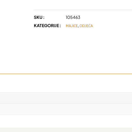
SKU :
105463
KATEGORIJE :
,
MAJICE
ODJEĆA