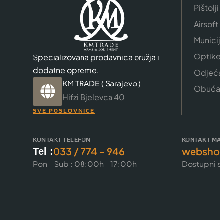
Pištolji
Airsoft
Munici
Optik
Specializovana prodavnica oružja i
dodatne opreme.
Odjeć
KM TRADE ( Sarajevo )
Obuća
Hifzi Bjelevca 40
SVE POSLOVNICE
KONTAKT TELEFON
KONTAKT MA
033 / 774 - 946
websho
Tel :
Pon - Sub : 08:00h - 17:00h
Dostupni s