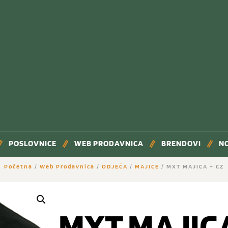
POSLOVNICE
WEB PRODAVNICA
BRENDOVI
N
Početna
/
Web Prodavnica
/
ODJEĆA
/
MAJICE
/ MXT MAJICA – CZ
MXT MAJICA