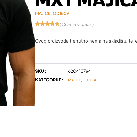
MAJICE
,
ODJEĆA
( Ocjena kupaca )
Ovog proizvoda trenutno nema na skladištu te 
SKU :
620410764
KATEGORIJE :
,
MAJICE
ODJEĆA