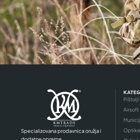
KATEG
Pištolji
Airsoft
Munici
Optik
Specializovana prodavnica oružja i
dodatne opreme.