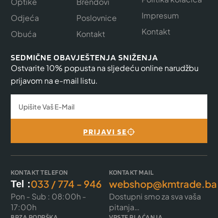
Optike
Brendovi
Impresum
Odjeća
Poslovnice
Kontakt
Obuća
Kontakt
SEDMIČNE OBAVJEŠTENJA SNIŽENJA
Ostvarite 10% popusta na sljedeću online narudžbu
prijavom na e-mail listu.
PRIJAVI SE
KONTAKT TELEFON
KONTAKT MAIL
033 / 774 - 946
webshop@kmtrade.ba
Tel :
Pon - Sub : 08:00h -
Dostupni smo za sva vaša
17:00h
pitanja…
BRZA PODRŠKA
VRSTE PLAĆANJA