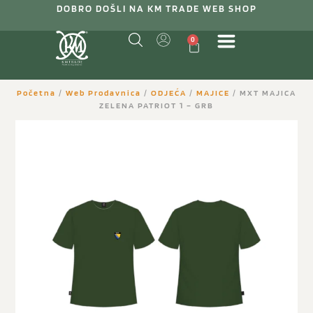
DOBRO DOŠLI NA KM TRADE WEB SHOP
0
Početna
/
Web Prodavnica
/
ODJEĆA
/
MAJICE
/ MXT MAJICA
ZELENA PATRIOT 1 – GRB