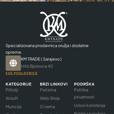
Specializovana prodavnica oružja i dodatne
opreme.
KM TRADE ( Sarajevo )
Hifzi Bjelevca 40
SVE POSLOVNICE
KATEGORIJE
BRZI LINKOVI
PODRŠKA
Pištolji
Početna
Politika
privatnosti
Airsoft
Web Shop
Uslovi koristenja
Municija
O nama
Politika kolačića