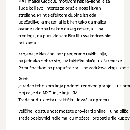
MXT majica Glock 3D motivom napravljena je za
ljude koji svoj interes za oružje nose i izvan
streljane. Print s efektom dubine izgleda
upečatljivo, a materijal je biran tako da majica
ostane udobna i nakon dužeg nošenja — na
treningu, na putu do strelišta ili u svakodnevnim
prilikama.
Krojena je klasično, bez pretjerano uskih linija,
pa jednako dobro stoji uz taktičke hlače i uz farmerke.
Pamučna tkanina propušta zrak i ne zadržava vlagu kao sinte
Print
je rađen tehnikom koja podnosi redovno pranje — uz pranj
Majica je dio MXT linije koju KM
Trade nudi uz ostalu taktičku i lovačku opremu.
Veličine i dostupnost možete provjeriti online ili u najbližo
Trade poslovnici, gdje majicu možete i probati prije kupov