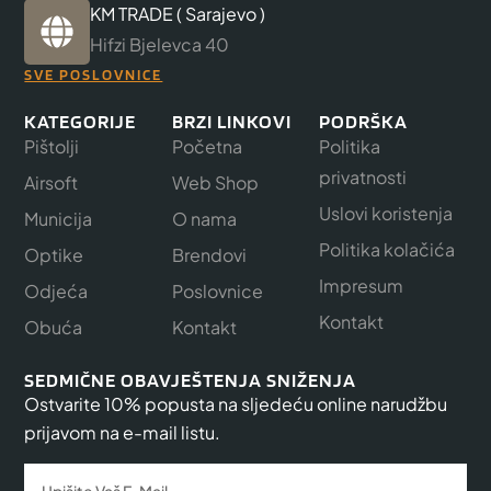
KM TRADE ( Sarajevo )
Hifzi Bjelevca 40
SVE POSLOVNICE
KATEGORIJE
BRZI LINKOVI
PODRŠKA
Pištolji
Početna
Politika
privatnosti
Airsoft
Web Shop
Uslovi koristenja
Municija
O nama
Politika kolačića
Optike
Brendovi
Impresum
Odjeća
Poslovnice
Kontakt
Obuća
Kontakt
SEDMIČNE OBAVJEŠTENJA SNIŽENJA
Ostvarite 10% popusta na sljedeću online narudžbu
prijavom na e-mail listu.