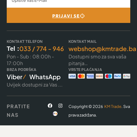
PRIJAVI SE
KONTAKT TELEFON
KONTAKT MAIL
033 / 774 - 946
webshop@kmtrade.ba
Tel :
Pon - Sub : 08:00h -
Dostupni smo za sva vaša
17:00h
pitanja…
BRZA PODRŠKA
VRSTE PLAĆANJA
Viber
WhatsApp
Uvijek dostupni za Vas ...
PRATITE
Copyright © 2026
KM Trade
. Sva
NAS
prava zadržana.