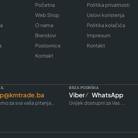
Početna
Politika privatnosti
Web Shop
Uslovi koristenja
ja
O nama
Politika kolačića
e
Brendovi
Impresum
a
Poslovnice
Kontakt
Kontakt
IL
BRZA PODRŠKA
p@kmtrade.ba
Viber
WhatsApp
mo za sva vaša pitanja…
Uvijek dostupni za Vas ...