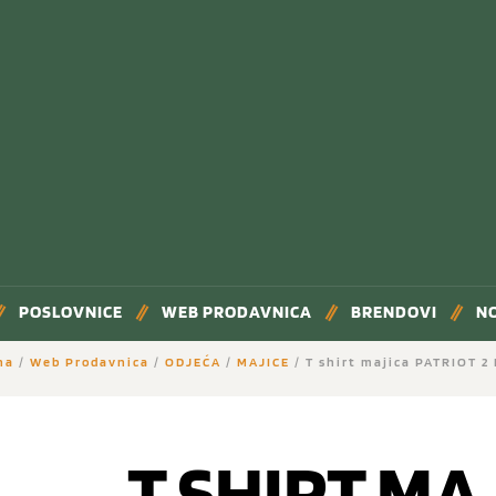
POSLOVNICE
WEB PRODAVNICA
BRENDOVI
N
na
/
Web Prodavnica
/
ODJEĆA
/
MAJICE
/ T shirt majica PATRIOT 2
T SHIRT MA