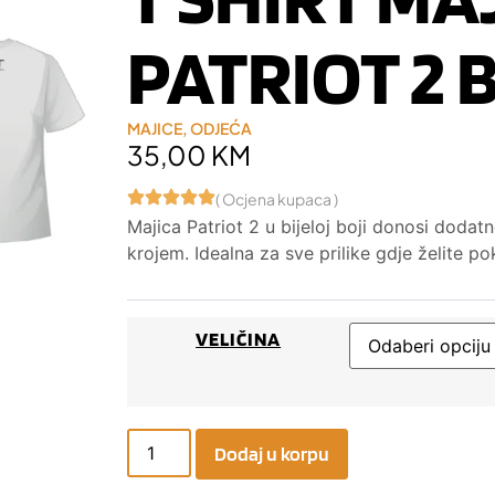
PATRIOT 2 
MAJICE
,
ODJEĆA
35,00
KM
( Ocjena kupaca )
Majica Patriot 2 u bijeloj boji donosi doda
krojem. Idealna za sve prilike gdje želite p
VELIČINA
Dodaj u korpu