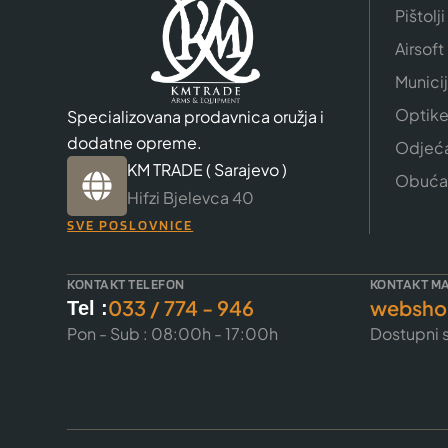
Pištolji
Airsoft
Munici
Optik
Specializovana prodavnica oružja i
dodatne opreme.
Odjeć
KM TRADE ( Sarajevo )
Obuća
Hifzi Bjelevca 40
SVE POSLOVNICE
KONTAKT TELEFON
KONTAKT MA
033 / 774 - 946
websho
Tel :
Pon - Sub : 08:00h - 17:00h
Dostupni s