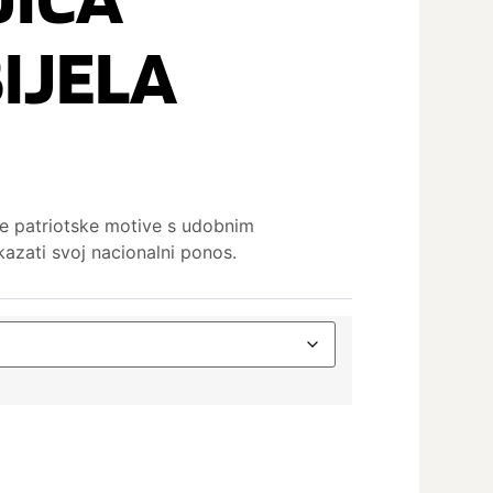
BIJELA
tne patriotske motive s udobnim
okazati svoj nacionalni ponos.