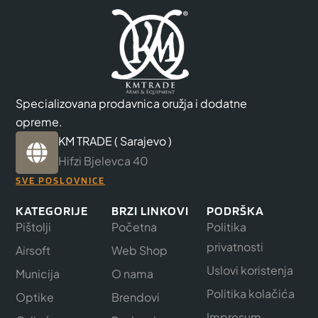
Specializovana prodavnica oružja i dodatne
opreme.
KM TRADE ( Sarajevo )
Hifzi Bjelevca 40
SVE POSLOVNICE
KATEGORIJE
BRZI LINKOVI
PODRŠKA
Pištolji
Početna
Politika
privatnosti
Airsoft
Web Shop
Uslovi koristenja
Municija
O nama
Politika kolačića
Optike
Brendovi
Impresum