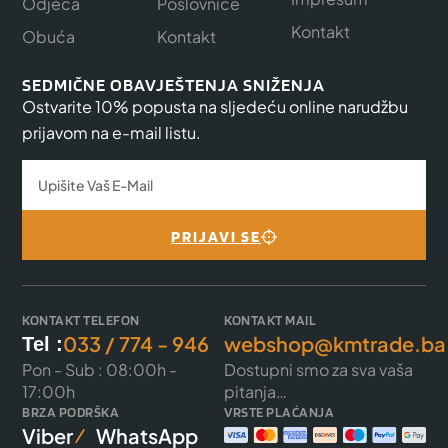
Odjeća
Poslovnice
Kontakt
Obuća
Kontakt
SEDMIČNE OBAVJEŠTENJA SNIŽENJA
Ostvarite 10% popusta na sljedeću online narudžbu
prijavom na e-mail listu.
PRIJAVI SE
KONTAKT TELEFON
KONTAKT MAIL
033 / 774 - 946
webshop@kmtrade.ba
Tel :
Pon - Sub : 08:00h -
Dostupni smo za sva vaša
17:00h
pitanja…
BRZA PODRŠKA
VRSTE PLAĆANJA
Viber
WhatsApp