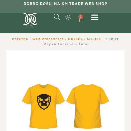
DOBRO DOŠLI NA KM TRADE WEB SHOP
0
Početna
/
Web Prodavnica
/
ODJEĆA
/
MAJICE
/ T Shirt
Majica Punisher- Žuta