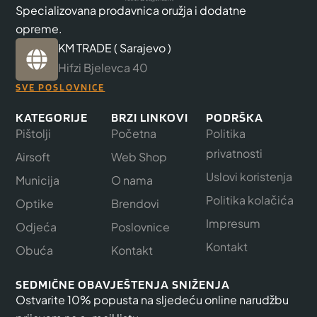
Specializovana prodavnica oružja i dodatne
opreme.
KM TRADE ( Sarajevo )
Hifzi Bjelevca 40
SVE POSLOVNICE
KATEGORIJE
BRZI LINKOVI
PODRŠKA
Pištolji
Početna
Politika
privatnosti
Airsoft
Web Shop
Uslovi koristenja
Municija
O nama
Politika kolačića
Optike
Brendovi
Impresum
Odjeća
Poslovnice
Kontakt
Obuća
Kontakt
SEDMIČNE OBAVJEŠTENJA SNIŽENJA
Ostvarite 10% popusta na sljedeću online narudžbu