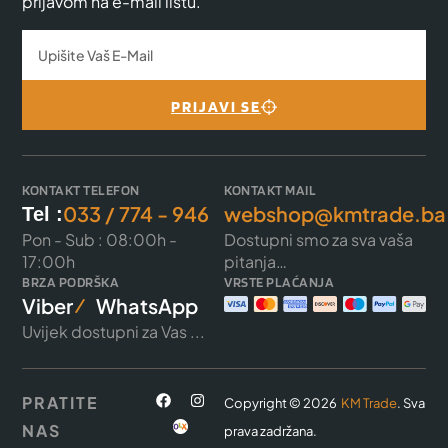
prijavom na e-mail listu.
PRIJAVI SE
KONTAKT TELEFON
KONTAKT MAIL
033 / 774 - 946
webshop@kmtrade.ba
Tel :
Pon - Sub : 08:00h -
Dostupni smo za sva vaša
17:00h
pitanja…
BRZA PODRŠKA
VRSTE PLAĆANJA
Viber
WhatsApp
Uvijek dostupni za Vas ...
PRATITE
Copyright © 2026
KM Trade
. Sva
NAS
prava zadržana.