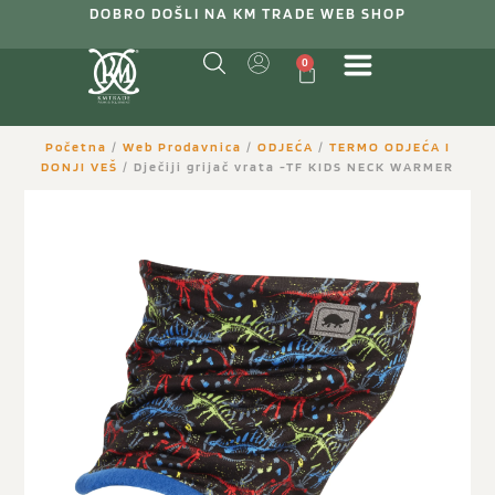
DOBRO DOŠLI NA KM TRADE WEB SHOP
0
Početna
/
Web Prodavnica
/
ODJEĆA
/
TERMO ODJEĆA I
DONJI VEŠ
/ Dječiji grijač vrata -TF KIDS NECK WARMER