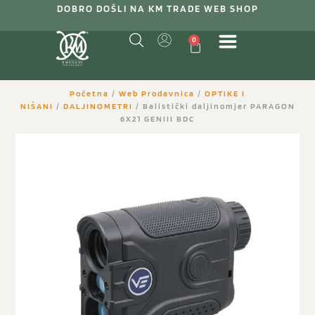
DOBRO DOŠLI NA KM TRADE WEB SHOP
0
Početna
/
Web Prodavnica
/
OPTIKE I
NIŠANI
/
DALJINOMETRI
/ Balistički daljinomjer PARAGON
6X21 GENIII BDC