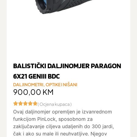
BALISTIČKI DALJINOMJER PARAGON
6X21 GENIII BDC
DALJINOMETRI
,
OPTIKE I NIŠANI
900,00
KM
( Ocjena kupaca )
Ovaj daljinomjer opremljen je izvanrednom
funkcijom PinLock, sposobnom za
zaključavanje ciljeva udaljenih do 300 jardi,
čak i ako su male ili neuhvatljive. Njegov