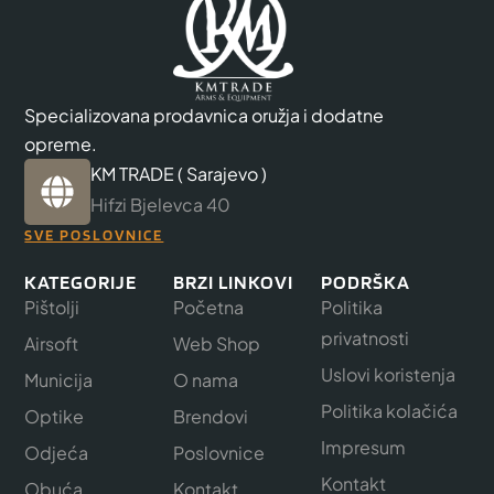
Specializovana prodavnica oružja i dodatne
opreme.
KM TRADE ( Sarajevo )
Hifzi Bjelevca 40
SVE POSLOVNICE
KATEGORIJE
BRZI LINKOVI
PODRŠKA
Pištolji
Početna
Politika
privatnosti
Airsoft
Web Shop
Uslovi koristenja
Municija
O nama
Politika kolačića
Optike
Brendovi
Impresum
Odjeća
Poslovnice
Kontakt
Obuća
Kontakt