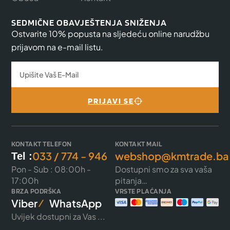
SEDMIČNE OBAVJEŠTENJA SNIŽENJA
Ostvarite 10% popusta na sljedeću online narudžbu
prijavom na e-mail listu.
PRIJAVI SE
KONTAKT TELEFON
KONTAKT MAIL
033 / 774 - 946
webshop@kmtrade.ba
Tel :
Pon - Sub : 08:00h -
Dostupni smo za sva vaša
17:00h
pitanja…
BRZA PODRŠKA
VRSTE PLAĆANJA
Viber
WhatsApp
Uvijek dostupni za Vas ...