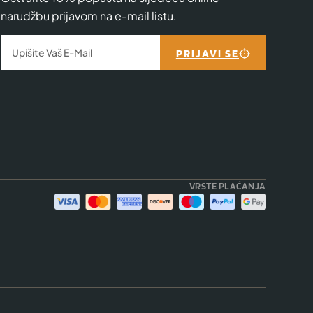
narudžbu prijavom na e-mail listu.
PRIJAVI SE
VRSTE PLAĆANJA