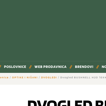
POSLOVNICE
WEB PRODAVNICA
BRENDOVI
N
vnica
/
OPTIKE I NIŠANI
/
DVOGLEDI
/ Dvogled BUSHNELL H2O 10X4
DVOGLED B