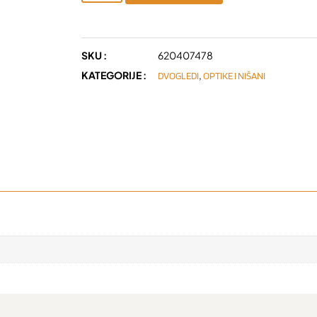
SKU :
620407478
KATEGORIJE :
,
DVOGLEDI
OPTIKE I NIŠANI