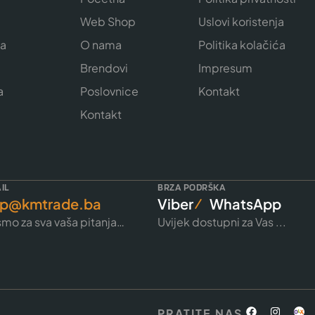
Web Shop
Uslovi koristenja
ja
O nama
Politika kolačića
e
Brendovi
Impresum
a
Poslovnice
Kontakt
Kontakt
IL
BRZA PODRŠKA
p@kmtrade.ba
Viber
WhatsApp
mo za sva vaša pitanja…
Uvijek dostupni za Vas ...
PRATITE NAS