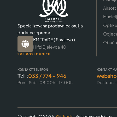
Airsoft
Munici
Optik
Specializovana prodavnica oružja i
dodatne opreme.
Odjeć
KM TRADE ( Sarajevo )
Obuća
Hifzi Bjelevca 40
SVE POSLOVNICE
KONTAKT TELEFON
KONTAKT MA
033 / 774 - 946
websho
Tel :
Pon - Sub : 08:00h - 17:00h
Dostupni s
Copyright © 2026
KM Trade
. Sva prava zadržana.