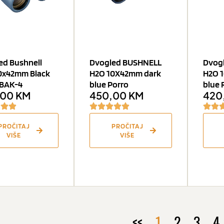
ed Bushnell
Dvogled BUSHNELL
Dvog
0x42mm Black
H2O 10X42mm dark
H2O 
 BAK-4
blue Porro
blue
,00
KM
450,00
KM
420
PROČITAJ
PROČITAJ
VIŠE
VIŠE
<<
1
2
3
4