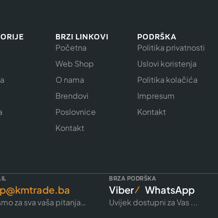
ORIJE
BRZI LINKOVI
PODRŠKA
Početna
Politika privatnosti
Web Shop
Uslovi koristenja
ja
O nama
Politika kolačića
e
Brendovi
Impresum
a
Poslovnice
Kontakt
Kontakt
IL
BRZA PODRŠKA
p@kmtrade.ba
Viber
WhatsApp
mo za sva vaša pitanja…
Uvijek dostupni za Vas ...