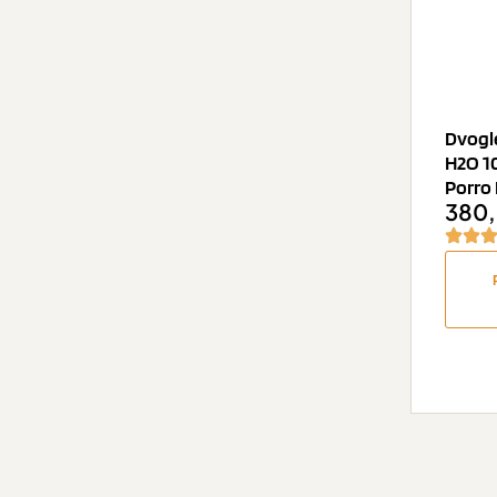
Dvogl
H2O 1
Porro
380