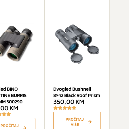
led BINO
Dvogled Bushnell
TINE BURRIS
8×42 Black Roof Prism
350,00
KM
MM 300290
,00
KM
PROČITAJ
VIŠE
PROČITAJ