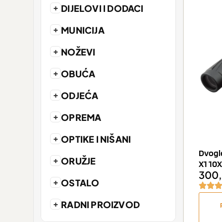
+
DIJELOVI I DODACI
+
MUNICIJA
+
NOŽEVI
+
OBUĆA
+
ODJEĆA
+
OPREMA
+
OPTIKE I NIŠANI
Dvogl
+
ORUŽJE
X1 10
300
+
OSTALO
+
RADNI PROIZVOD