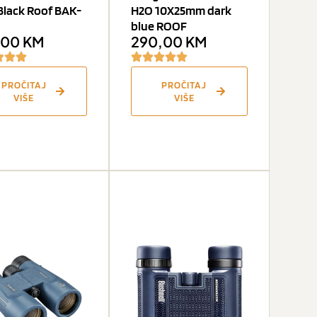
Black Roof BAK-
H2O 10X25mm dark
blue ROOF
,00
KM
290,00
KM
PROČITAJ
PROČITAJ
VIŠE
VIŠE