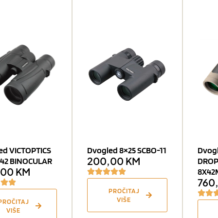
ed VICTOPTICS
Dvogled 8×25 SCBO-11
Dvog
200,00
KM
X42 BINOCULAR
DROP
,00
KM
8X42
760
PROČITAJ
VIŠE
PROČITAJ
VIŠE