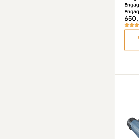
Engag
Engag
650