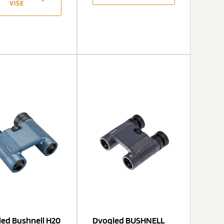
VIŠE
ed Bushnell H20
Dvogled BUSHNELL