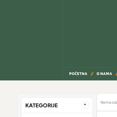
POČETNA
O NAMA
Nema odab
KATEGORIJE
^