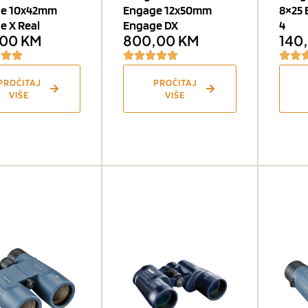
e 10x42mm
Engage 12x50mm
8×25 
e X Real
Engage DX
4
,00
KM
800,00
KM
140
PROČITAJ
PROČITAJ
VIŠE
VIŠE