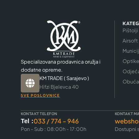
KATEG
Pištolji
Airsoft
Munici
Optik
Specializovana prodavnica oružja i
dodatne opreme.
Odjeć
KM TRADE ( Sarajevo )
Obuća
Hifzi Bjelevca 40
SVE POSLOVNICE
KONTAKT TELEFON
KONTAKT MA
033 / 774 - 946
websho
Tel :
Pon - Sub : 08:00h - 17:00h
Dostupni s