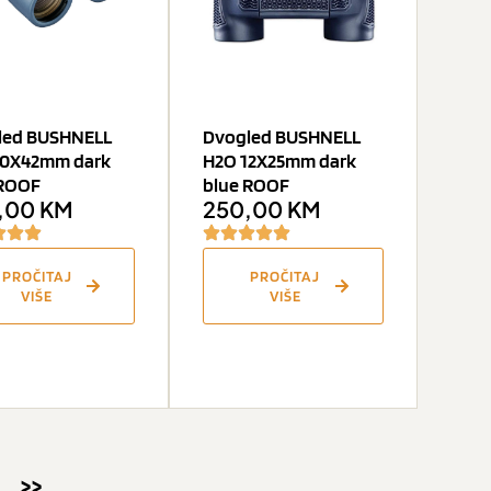
led BUSHNELL
Dvogled BUSHNELL
10X42mm dark
H2O 12X25mm dark
 ROOF
blue ROOF
,00
KM
250,00
KM
PROČITAJ
PROČITAJ
VIŠE
VIŠE
>>