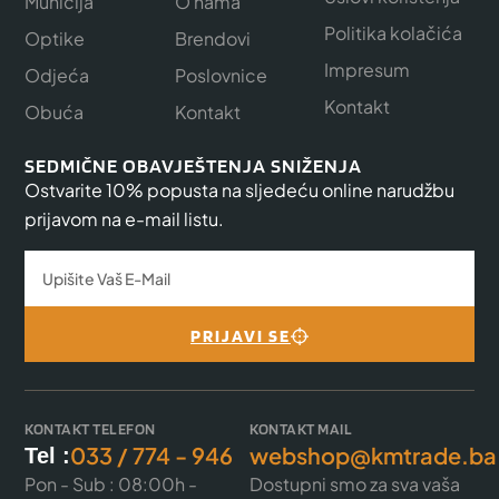
Municija
O nama
Politika kolačića
Optike
Brendovi
Impresum
Odjeća
Poslovnice
Kontakt
Obuća
Kontakt
SEDMIČNE OBAVJEŠTENJA SNIŽENJA
Ostvarite 10% popusta na sljedeću online narudžbu
prijavom na e-mail listu.
PRIJAVI SE
KONTAKT TELEFON
KONTAKT MAIL
033 / 774 - 946
webshop@kmtrade.ba
Tel :
Pon - Sub : 08:00h -
Dostupni smo za sva vaša