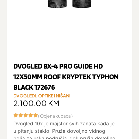
DVOGLED BX-4 PRO GUIDE HD
12X50MM ROOF KRYPTEK TYPHON
BLACK 172676
DVOGLEDI
,
OPTIKE I NIŠANI
2.100,00
KM
( Ocjena kupaca )
Dvogled 10x je majstor svih zanata kada je
u pitanju staklo. Pruža dovoljno vidnog
polja za uska područja, dok pruža dovoljno