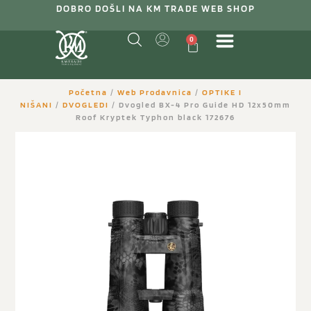
DOBRO DOŠLI NA KM TRADE WEB SHOP
0
Početna
/
Web Prodavnica
/
OPTIKE I
NIŠANI
/
DVOGLEDI
/ Dvogled BX-4 Pro Guide HD 12x50mm
Roof Kryptek Typhon black 172676