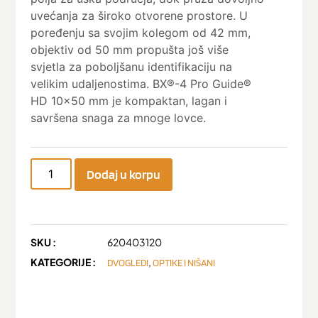
uvećanja za široko otvorene prostore. U
poređenju sa svojim kolegom od 42 mm,
objektiv od 50 mm propušta još više
svjetla za poboljšanu identifikaciju na
velikim udaljenostima. BX®-4 Pro Guide®
HD 10×50 mm je kompaktan, lagan i
savršena snaga za mnoge lovce.
Dodaj u korpu
SKU :
620403120
KATEGORIJE :
,
DVOGLEDI
OPTIKE I NIŠANI