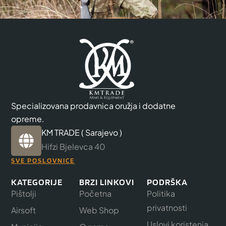
Specializovana prodavnica oružja i dodatne
opreme.
KM TRADE ( Sarajevo )
Hifzi Bjelevca 40
SVE POSLOVNICE
KATEGORIJE
BRZI LINKOVI
PODRŠKA
Pištolji
Početna
Politika
privatnosti
Airsoft
Web Shop
Uslovi koristenja