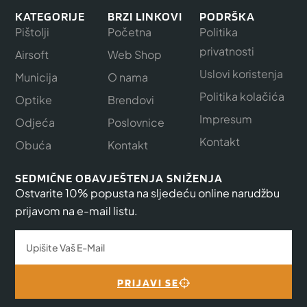
KATEGORIJE
BRZI LINKOVI
PODRŠKA
Pištolji
Početna
Politika
privatnosti
Airsoft
Web Shop
Uslovi koristenja
Municija
O nama
Politika kolačića
Optike
Brendovi
Impresum
Odjeća
Poslovnice
Kontakt
Obuća
Kontakt
SEDMIČNE OBAVJEŠTENJA SNIŽENJA
Ostvarite 10% popusta na sljedeću online narudžbu
prijavom na e-mail listu.
PRIJAVI SE