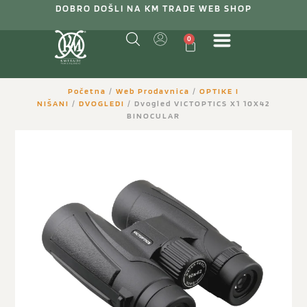
DOBRO DOŠLI NA KM TRADE WEB SHOP
0
Početna
/
Web Prodavnica
/
OPTIKE I
NIŠANI
/
DVOGLEDI
/ Dvogled VICTOPTICS X1 10X42
BINOCULAR