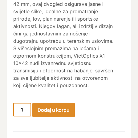
42 mm, ovaj dvogled osigurava jasne i
svijetle slike, idealne za promatranje
prirode, lov, planinarenje ili sportske
aktivnosti. Njegov lagan, ali izdržljiv dizajn
čini ga jednostavnim za nošenje i
dugotrajnu upotrebu u terenskim uslovima.
S višeslojnim premazima na lećama i
otpornom konstrukcijom, VictOptics X1
10×42 nudi izvanrednu svjetlosnu
transmisiju i otpornost na habanje, savršen
za sve ljubitelje aktivnosti na otvorenom
koji cijene kvalitet i pouzdanost.
Dodaj u korpu