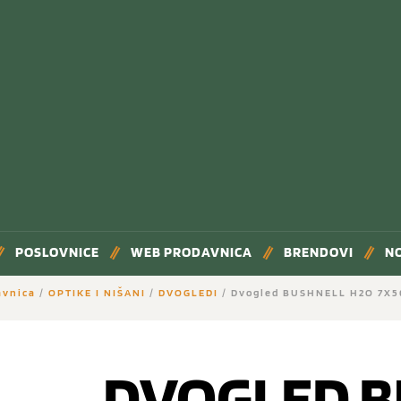
POSLOVNICE
WEB PRODAVNICA
BRENDOVI
N
avnica
/
OPTIKE I NIŠANI
/
DVOGLEDI
/ Dvogled BUSHNELL H2O 7X5
DVOGLED B