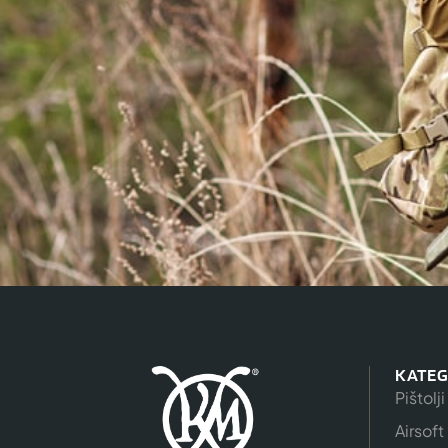
KATEG
Pištolji
Airsoft