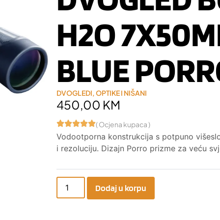
H2O 7X50M
BLUE PORR
DVOGLEDI
,
OPTIKE I NIŠANI
450,00
KM
( Ocjena kupaca )
Vodootporna konstrukcija s potpuno višesl
i rezoluciju. Dizajn Porro prizme za veću svj
Dodaj u korpu