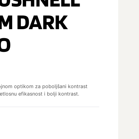
M DARK
O
ojnom optikom za poboljšani kontrast
etlosnu efikasnost i bolji kontrast.