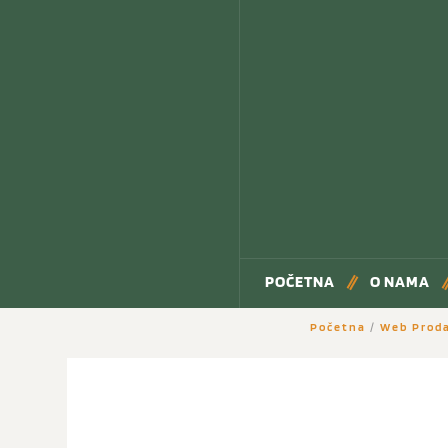
POČETNA
O NAMA
Početna
/
Web Prod