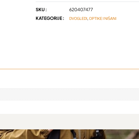
SKU :
620407477
KATEGORIJE :
,
DVOGLEDI
OPTIKE I NIŠANI