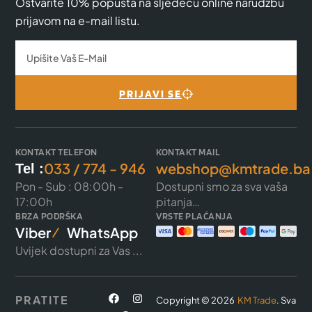
Ostvarite 10% popusta na sljedeću online narudžbu
prijavom na e-mail listu.
PRIJAVI SE
KONTAKT TELEFON
KONTAKT MAIL
033 / 774 - 946
webshop@kmtrade.ba
Tel :
Pon - Sub : 08:00h -
Dostupni smo za sva vaša
17:00h
pitanja…
BRZA PODRŠKA
VRSTE PLAĆANJA
Viber
WhatsApp
Uvijek dostupni za Vas ...
PRATITE
Copyright © 2026
KM Trade
. Sva