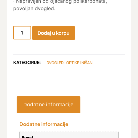
· Napravljen od ojačanog polikarbonata,
povoljan dvogled.
Dodaj u korpu
KATEGORIJE :
,
DVOGLEDI
OPTIKE I NIŠANI
Dodatne informacije
Dodatne informacije
Brend