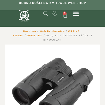
DOBRO DOŠLI NA KM TRADE WEB SHOP
0
Početna
/
Web Prodavnica
/
OPTIKE I
NIŠANI
/
DVOGLEDI
/ Dvogled VICTOPTICS X1 10X42
BINOCULAR