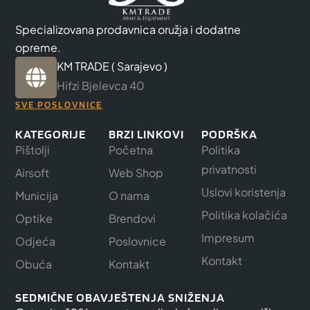
Specializovana prodavnica oružja i dodatne
opreme.
KM TRADE ( Sarajevo )
Hifzi Bjelevca 40
SVE POSLOVNICE
KATEGORIJE
BRZI LINKOVI
PODRŠKA
Pištolji
Početna
Politika
privatnosti
Airsoft
Web Shop
Uslovi koristenja
Municija
O nama
Politika kolačića
Optike
Brendovi
Impresum
Odjeća
Poslovnice
Kontakt
Obuća
Kontakt
SEDMIČNE OBAVJEŠTENJA SNIŽENJA