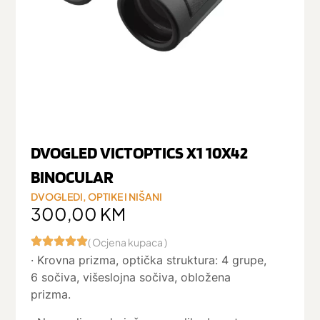
DVOGLED VICTOPTICS X1 10X42
BINOCULAR
DVOGLEDI
,
OPTIKE I NIŠANI
300,00
KM
( Ocjena kupaca )
· Krovna prizma, optička struktura: 4 grupe,
6 sočiva, višeslojna sočiva, obložena
prizma.