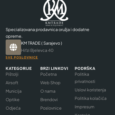
Specializovana prodavnica oružja i dodatne
opreme.
KM TRADE ( Sarajevo )
Hifzi Bjelevca 40
SVE POSLOVNICE
KATEGORIJE
BRZI LINKOVI
PODRŠKA
Pištolji
Početna
Politika
privatnosti
Airsoft
Web Shop
Uslovi koristenja
Municija
O nama
Politika kolačića
Optike
Brendovi
Impresum
Odjeća
Poslovnice