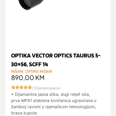
OPTIKA VECTOR OPTICS TAURUS 5-
30×56, SCFF 14
NIŠANI
,
OPTIKE I NIŠANI
890,00
KM
( Ocjena kupaca )
• Dijamantna jasna slika, dugi reljef oka,
prva MPX1 staklena končanica ugravirana u
žarišnoj ravnini s njemačkom tehnologijom,
brava kupole