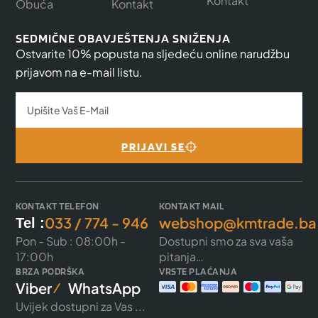
Kontakt
Obuća
Kontakt
SEDMIČNE OBAVJEŠTENJA SNIŽENJA
Ostvarite 10% popusta na sljedeću online narudžbu
prijavom na e-mail listu.
PRIJAVI SE
KONTAKT TELEFON
KONTAKT MAIL
033 / 774 - 946
webshop@kmtrade.ba
Tel :
Pon - Sub : 08:00h -
Dostupni smo za sva vaša
17:00h
pitanja…
BRZA PODRŠKA
VRSTE PLAĆANJA
Viber
WhatsApp
Uvijek dostupni za Vas ...