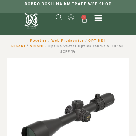
DOBRO DOŠLI NA KM TRADE WEB SHOP
0
Početna
/
Web Prodavnica
/
OPTIKE I
NIŠANI
/
NIŠANI
/ Optika Vector Optics Taurus 5-30×56,
SCFF 14