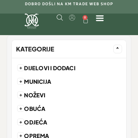
DOBRO DOŠLI NA KM TRADE WEB SHOP
0
KATEGORIJE
^
+
DIJELOVI I DODACI
+
MUNICIJA
+
NOŽEVI
+
OBUĆA
+
ODJEĆA
+
OPREMA