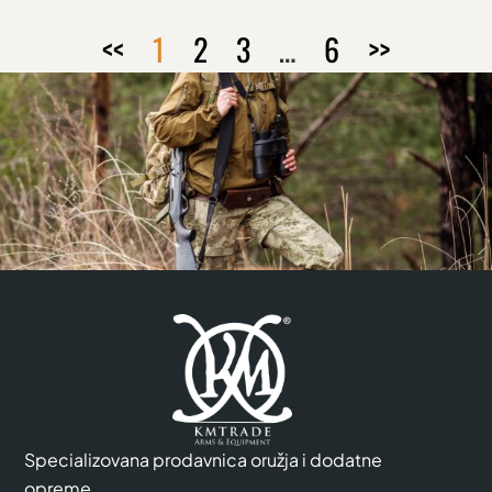
<<
1
2
3
…
6
>>
Specializovana prodavnica oružja i dodatne
opreme.