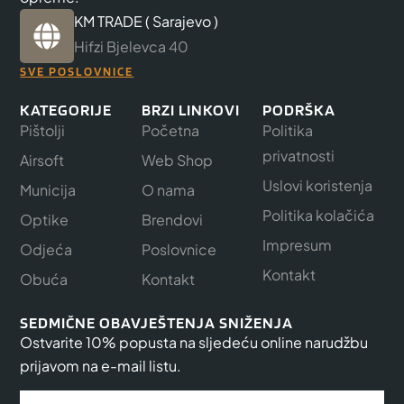
KM TRADE ( Sarajevo )
Hifzi Bjelevca 40
SVE POSLOVNICE
KATEGORIJE
BRZI LINKOVI
PODRŠKA
Pištolji
Početna
Politika
privatnosti
Airsoft
Web Shop
Uslovi koristenja
Municija
O nama
Politika kolačića
Optike
Brendovi
Impresum
Odjeća
Poslovnice
Kontakt
Obuća
Kontakt
SEDMIČNE OBAVJEŠTENJA SNIŽENJA
Ostvarite 10% popusta na sljedeću online narudžbu
prijavom na e-mail listu.