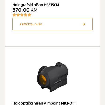
Holografski nišan HS515CM
870,00
KM
PROČITAJ VIŠE
Holooptički nišan Aimpoint MICRO T1