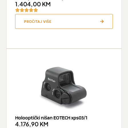
1.404,00
KM
PROČITAJ VIŠE
Holooptički nišan EOTECH xps03/1
4.176,90
KM