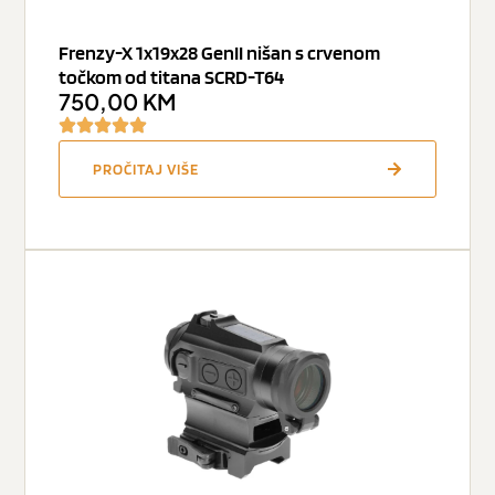
Frenzy-X 1x19x28 GenII nišan s crvenom
točkom od titana SCRD-T64
750,00
KM
PROČITAJ VIŠE