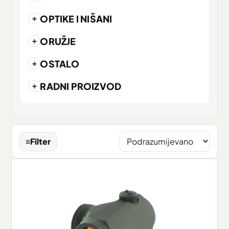
+
OPTIKE I NIŠANI
+
ORUŽJE
+
OSTALO
+
RADNI PROIZVOD
≡
Filter