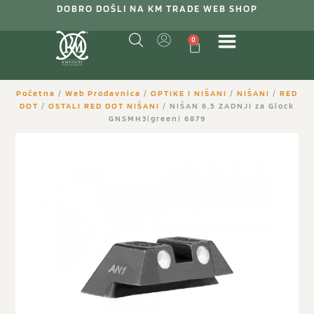
DOBRO DOŠLI NA KM TRADE WEB SHOP
0
Početna
/
Web Prodavnica
/
OPTIKE I NIŠANI
/
NIŠANI
/
RED
DOT
/
OSTALI RED DOT NIŠANI
/ NIŠAN 6,5 ZADNJI za Glock
GNSMH3(green) 6879