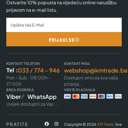
Ostvarite 10% popusta na sljedeću online narudžbu
prijavom na e-mail listu.
PRIJAVI SE
KONTAKT TELEFON
KONTAKT MAIL
033 / 774 - 946
webshop@kmtrade.ba
Tel :
Pon - Sub : 08:00h -
Dostupni smo za sva vaša
17:00h
pitanja…
BRZA PODRŠKA
VRSTE PLAĆANJA
Viber
WhatsApp
Uvijek dostupni za Vas ...
PRATITE
Copyright © 2026
KM Trade
. Sva