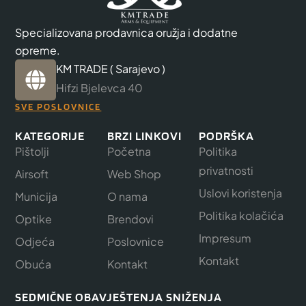
Specializovana prodavnica oružja i dodatne
opreme.
KM TRADE ( Sarajevo )
Hifzi Bjelevca 40
SVE POSLOVNICE
KATEGORIJE
BRZI LINKOVI
PODRŠKA
Pištolji
Početna
Politika
privatnosti
Airsoft
Web Shop
Uslovi koristenja
Municija
O nama
Politika kolačića
Optike
Brendovi
Impresum
Odjeća
Poslovnice
Kontakt
Obuća
Kontakt
SEDMIČNE OBAVJEŠTENJA SNIŽENJA