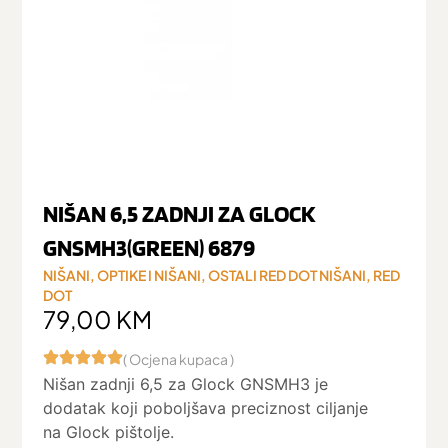
NIŠAN 6,5 ZADNJI ZA GLOCK
GNSMH3(GREEN) 6879
NIŠANI
,
OPTIKE I NIŠANI
,
OSTALI RED DOT NIŠANI
,
RED
DOT
79,00
KM
( Ocjena kupaca )
Nišan zadnji 6,5 za Glock GNSMH3 je
dodatak koji poboljšava preciznost ciljanje
na Glock pištolje.