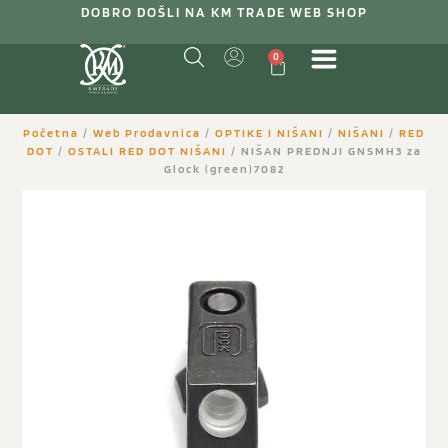
DOBRO DOŠLI NA KM TRADE WEB SHOP
0
Početna
/
Web Prodavnica
/
OPTIKE I NIŠANI
/
NIŠANI
/
RED
DOT
/
OSTALI RED DOT NIŠANI
/ NIŠAN PREDNJI GNSMH3 za
Glock (green)7082