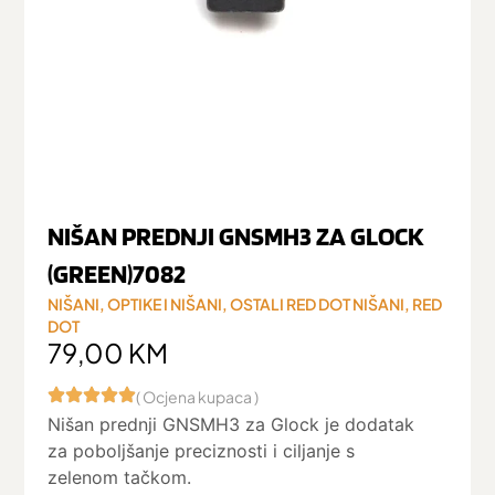
NIŠAN PREDNJI GNSMH3 ZA GLOCK
(GREEN)7082
NIŠANI
,
OPTIKE I NIŠANI
,
OSTALI RED DOT NIŠANI
,
RED
DOT
79,00
KM
( Ocjena kupaca )
Nišan prednji GNSMH3 za Glock je dodatak
za poboljšanje preciznosti i ciljanje s
zelenom tačkom.