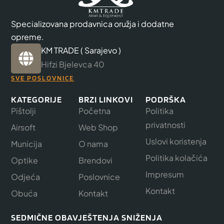
Specializovana prodavnica oružja i dodatne
opreme.
KM TRADE ( Sarajevo )
Hifzi Bjelevca 40
SVE POSLOVNICE
KATEGORIJE
BRZI LINKOVI
PODRŠKA
Pištolji
Početna
Politika
privatnosti
Airsoft
Web Shop
Uslovi koristenja
Municija
O nama
Politika kolačića
Optike
Brendovi
Impresum
Odjeća
Poslovnice
Kontakt
Obuća
Kontakt
SEDMIČNE OBAVJEŠTENJA SNIŽENJA