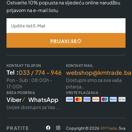
Ostvarite 10% popusta na sljedeću online narudžbu
prijavom na e-mail listu.
PRIJAVI SE
KONTAKT TELEFON
KONTAKT MAIL
033 / 774 - 946
webshop@kmtrade.ba
Tel :
Pon - Sub : 08:00h -
Dostupni smo za sva vaša
17:00h
pitanja…
BRZA PODRŠKA
VRSTE PLAĆANJA
Viber
WhatsApp
Uvijek dostupni za Vas ...
PRATITE
Copyright © 2026
KM Trade
. Sva