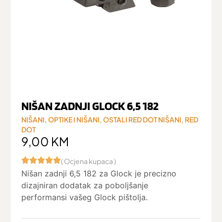
NIŠAN ZADNJI GLOCK 6,5 182
NIŠANI
,
OPTIKE I NIŠANI
,
OSTALI RED DOT NIŠANI
,
RED
DOT
9,00
KM
( Ocjena kupaca )
Nišan zadnji 6,5 182 za Glock je precizno
dizajniran dodatak za poboljšanje
performansi vašeg Glock pištolja.