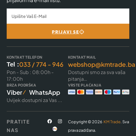
prijavom na e-mail listu.
PRIJAVI SE
KONTAKT TELEFON
KONTAKT MAIL
033 / 774 - 946
webshop@kmtrade.ba
Tel :
Pon - Sub : 08:00h -
Dostupni smo za sva vaša
17:00h
pitanja…
BRZA PODRŠKA
VRSTE PLAĆANJA
Viber
WhatsApp
Uvijek dostupni za Vas ...
PRATITE
Copyright © 2026
KM Trade
. Sva
NAS
prava zadržana.