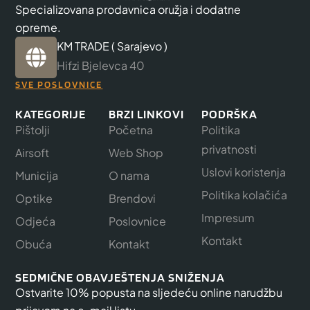
Specializovana prodavnica oružja i dodatne
opreme.
KM TRADE ( Sarajevo )
Hifzi Bjelevca 40
SVE POSLOVNICE
KATEGORIJE
BRZI LINKOVI
PODRŠKA
Pištolji
Početna
Politika
privatnosti
Airsoft
Web Shop
Uslovi koristenja
Municija
O nama
Politika kolačića
Optike
Brendovi
Impresum
Odjeća
Poslovnice
Kontakt
Obuća
Kontakt
SEDMIČNE OBAVJEŠTENJA SNIŽENJA
Ostvarite 10% popusta na sljedeću online narudžbu