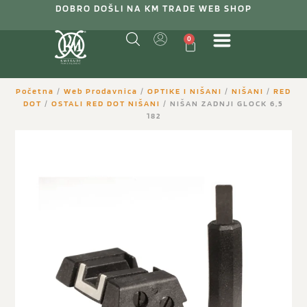
DOBRO DOŠLI NA KM TRADE WEB SHOP
0
Početna
/
Web Prodavnica
/
OPTIKE I NIŠANI
/
NIŠANI
/
RED
DOT
/
OSTALI RED DOT NIŠANI
/ NIŠAN ZADNJI GLOCK 6,5
182