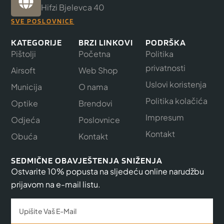
Hifzi Bjelevca 40
SVE POSLOVNICE
KATEGORIJE
BRZI LINKOVI
PODRŠKA
Pištolji
Početna
Politika
privatnosti
Airsoft
Web Shop
Uslovi koristenja
Municija
O nama
Politika kolačića
Optike
Brendovi
Impresum
Odjeća
Poslovnice
Kontakt
Obuća
Kontakt
SEDMIČNE OBAVJEŠTENJA SNIŽENJA
Ostvarite 10% popusta na sljedeću online narudžbu
prijavom na e-mail listu.