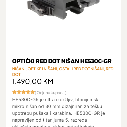
OPTIČKI RED DOT NIŠAN HE530C-GR
NIŠANI
,
OPTIKE I NIŠANI
,
OSTALI RED DOT NIŠANI
,
RED
DOT
1.490,00
KM
( Ocjena kupaca )
HE530C-GR je ultra izdržljiv, titanijumski
mikro nišan od 30 mm dizajniran za tešku
upotrebu pušaka i karabina. HE530C-GR je
napravljen od titanijuma 5. razreda i
uključuje prozirne, uklonjive/rotirajuće