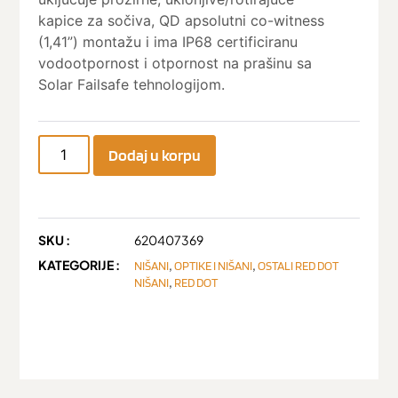
kapice za sočiva, QD apsolutni co-witness
(1,41”) montažu i ima IP68 certificiranu
vodootpornost i otpornost na prašinu sa
Solar Failsafe tehnologijom.
Dodaj u korpu
SKU :
620407369
KATEGORIJE :
,
,
NIŠANI
OPTIKE I NIŠANI
OSTALI RED DOT
,
NIŠANI
RED DOT