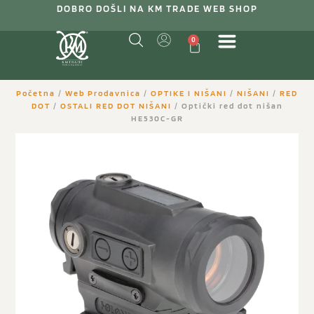
DOBRO DOŠLI NA KM TRADE WEB SHOP
0
Početna
/
Web Prodavnica
/
OPTIKE I NIŠANI
/
NIŠANI
/
RED
DOT
/
OSTALI RED DOT NIŠANI
/ Optički red dot nišan
HE530C-GR