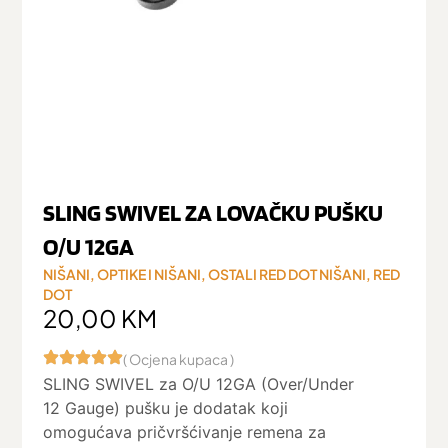
SLING SWIVEL ZA LOVAČKU PUŠKU
O/U 12GA
NIŠANI
,
OPTIKE I NIŠANI
,
OSTALI RED DOT NIŠANI
,
RED
DOT
20,00
KM
( Ocjena kupaca )
SLING SWIVEL za O/U 12GA (Over/Under
12 Gauge) pušku je dodatak koji
omogućava pričvršćivanje remena za