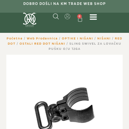
DOBRO DOŠLI NA KM TRADE WEB SHOP
0
Početna
/
Web Prodavnica
/
OPTIKE I NIŠANI
/
NIŠANI
/
RED
DOT
/
OSTALI RED DOT NIŠANI
/ SLING SWIVEL ZA LOVAČKU
PUŠKU O/U 12GA