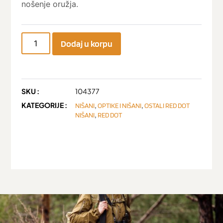
nošenje oružja.
Dodaj u korpu
SKU :
104377
KATEGORIJE :
,
,
NIŠANI
OPTIKE I NIŠANI
OSTALI RED DOT
,
NIŠANI
RED DOT