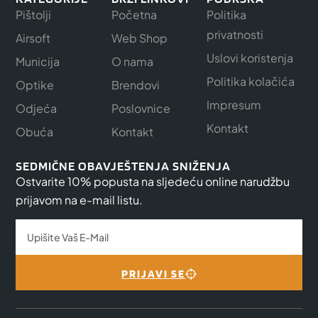
Pištolji
Početna
Politika
privatnosti
Airsoft
Web Shop
Uslovi koristenja
Municija
O nama
Politika kolačića
Optike
Brendovi
Impresum
Odjeća
Poslovnice
Kontakt
Obuća
Kontakt
SEDMIČNE OBAVJEŠTENJA SNIŽENJA
Ostvarite 10% popusta na sljedeću online narudžbu
prijavom na e-mail listu.
PRIJAVI SE