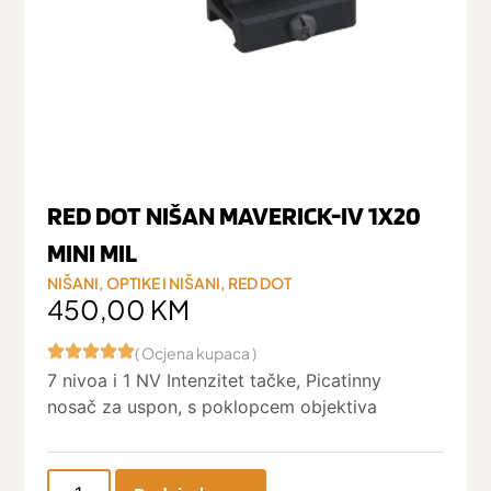
RED DOT NIŠAN MAVERICK-IV 1X20
MINI MIL
NIŠANI
,
OPTIKE I NIŠANI
,
RED DOT
450,00
KM
( Ocjena kupaca )
7 nivoa i 1 NV Intenzitet tačke, Picatinny
nosač za uspon, s poklopcem objektiva