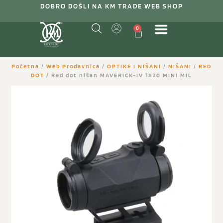
DOBRO DOŠLI NA KM TRADE WEB SHOP
0
Početna
/
Web Prodavnica
/
OPTIKE I NIŠANI
/
NIŠANI
/
RED
DOT
/ Red dot nišan MAVERICK-IV 1X20 MINI MIL