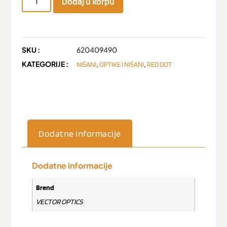
Dodaj u korpu
SKU :
620409490
KATEGORIJE :
,
,
NIŠANI
OPTIKE I NIŠANI
RED DOT
Dodatne informacije
Dodatne informacije
Brend
VECTOR OPTICS