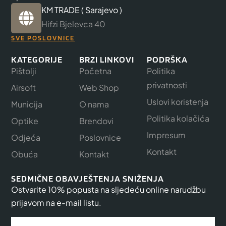
KM TRADE ( Sarajevo )
Hifzi Bjelevca 40
SVE POSLOVNICE
KATEGORIJE
BRZI LINKOVI
PODRŠKA
Pištolji
Početna
Politika
privatnosti
Airsoft
Web Shop
Uslovi koristenja
Municija
O nama
Politika kolačića
Optike
Brendovi
Impresum
Odjeća
Poslovnice
Kontakt
Obuća
Kontakt
SEDMIČNE OBAVJEŠTENJA SNIŽENJA
Ostvarite 10% popusta na sljedeću online narudžbu
prijavom na e-mail listu.